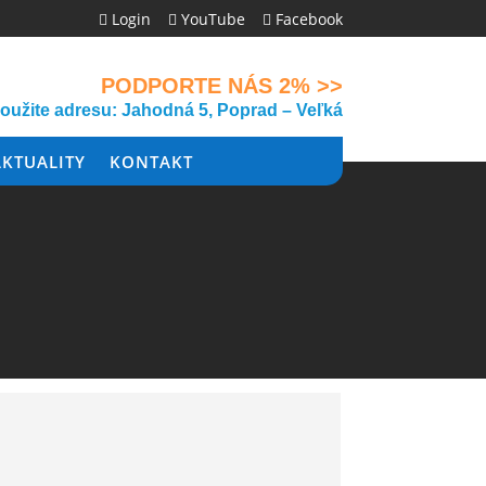
Login
YouTube
Facebook



PODPORTE NÁS 2% >>
použite adresu: Jahodná 5, Poprad – Veľká
AKTUALITY
KONTAKT