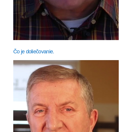
Čo je doliečovanie.