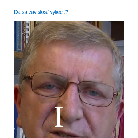
Dá sa závislosť vyliečiť?