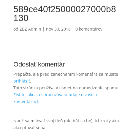
589ce40f25000027000b8
130
od
ZBZ Admin
|
nov 30, 2018
|
0 komentárov
Odoslať komentár
Prepáčte, ale pred zanechaním komentára sa musíte
prihlásiť
.
Táto stránka používa Akismet na obmedzenie spamu.
Zistite, ako sa spracovávajú údaje o vašich
komentároch.
Nauč sa milovať svoj tieň (nie báť sa ho): tri kroky ako
akceptovať seba