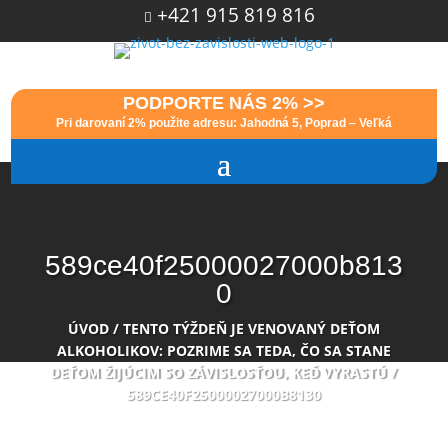
+421 915 819 816

PODPORTE NÁS 2% >>
Pri darovaní 2% použite adresu: Jahodná 5, Poprad – Veľká
589ce40f25000027000b813
0
ÚVOD
/
TENTO TÝŽDEŇ JE VENOVANÝ DEŤOM
ALKOHOLIKOV: POZRIME SA TEDA, ČO SA STANE
DEŤOM ŽIJÚCIM SO ZÁVISLOSŤOU, KEĎ VYRASTÚ
/
589CE40F25000027000B8130