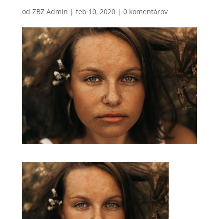
od
ZBZ Admin
|
feb 10, 2020
|
0 komentárov