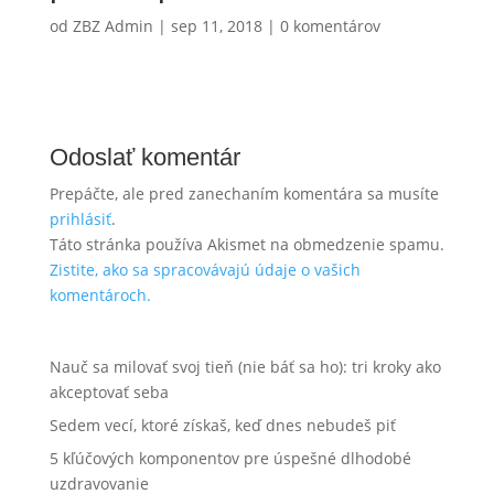
od
ZBZ Admin
|
sep 11, 2018
|
0 komentárov
Odoslať komentár
Prepáčte, ale pred zanechaním komentára sa musíte
prihlásiť
.
Táto stránka používa Akismet na obmedzenie spamu.
Zistite, ako sa spracovávajú údaje o vašich
komentároch.
Nauč sa milovať svoj tieň (nie báť sa ho): tri kroky ako
akceptovať seba
Sedem vecí, ktoré získaš, keď dnes nebudeš piť
5 kľúčových komponentov pre úspešné dlhodobé
uzdravovanie