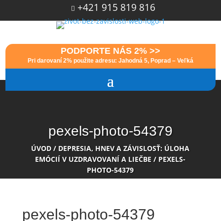
+421 915 819 816

PODPORTE NÁS 2% >>
Pri darovaní 2% použite adresu: Jahodná 5, Poprad – Veľká
pexels-photo-54379
ÚVOD
/
DEPRESIA, HNEV A ZÁVISLOSŤ: ÚLOHA
EMÓCIÍ V UZDRAVOVANÍ A LIEČBE
/
PEXELS-
PHOTO-54379
pexels-photo-54379