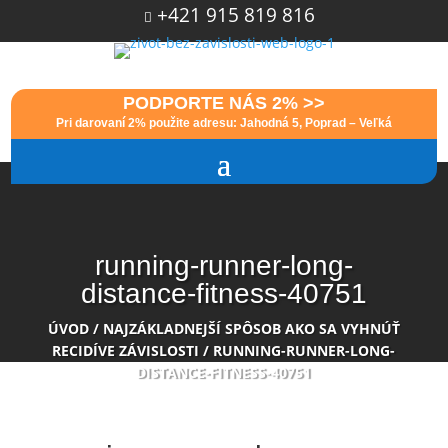
+421 915 819 816

PODPORTE NÁS 2% >>
Pri darovaní 2% použite adresu: Jahodná 5, Poprad – Veľká
running-runner-long-
distance-fitness-40751
ÚVOD
/
NAJZÁKLADNEJŠÍ SPÔSOB AKO SA VYHNÚŤ
RECIDÍVE ZÁVISLOSTI
/
RUNNING-RUNNER-LONG-
DISTANCE-FITNESS-40751