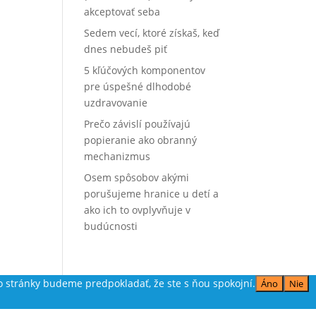
akceptovať seba
Sedem vecí, ktoré získaš, keď
dnes nebudeš piť
5 kľúčových komponentov
pre úspešné dlhodobé
uzdravovanie
Prečo závislí používajú
popieranie ako obranný
mechanizmus
Osem spôsobov akými
porušujeme hranice u detí a
ako ich to ovplyvňuje v
budúcnosti
o stránky budeme predpokladať, že ste s ňou spokojní.
Áno
Nie