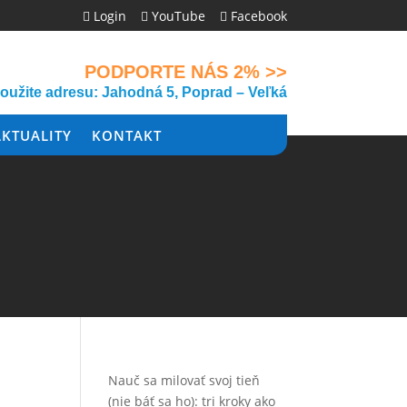
Login
YouTube
Facebook



PODPORTE NÁS 2% >>
použite adresu: Jahodná 5, Poprad – Veľká
AKTUALITY
KONTAKT
Nauč sa milovať svoj tieň
(nie báť sa ho): tri kroky ako