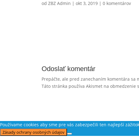
od
ZBZ Admin
|
okt 3, 2019
|
0 komentárov
Odoslať komentár
Prepáčte, ale pred zanechaním komentára sa 
Táto stránka používa Akismet na obmedzenie
Používame cookies aby sme pre vás zabezpečili ten najlepší zážito
Zásady ochrany osobných údajov