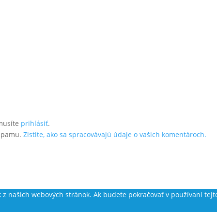
musíte
prihlásiť
.
 spamu.
Zistite, ako sa spracovávajú údaje o vašich komentároch.
k z našich webových stránok. Ak budete pokračovať v používaní tejt