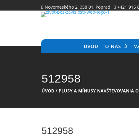
Novomeského 2, 058 01, Poprad
+421 915 


ÚVOD
O NÁS
V
512958
ÚVOD
/
PLUSY A MÍNUSY NAVŠTEVOVANIA O
512958