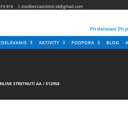
819 816
zivotbezzavislosti.sk@gmail.com

Pri darovaní 2% 
ZDELÁVANIE
AKTIVITY
PODPORA
BLOG
NLINE STRETNUTÍ AA
/
512958