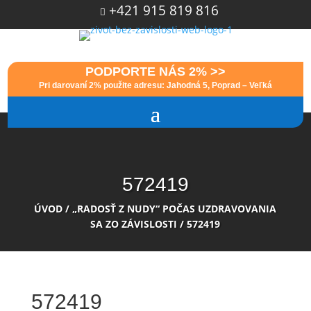
+421 915 819 816

PODPORTE NÁS 2% >>
Pri darovaní 2% použite adresu: Jahodná 5, Poprad – Veľká
572419
ÚVOD
/
„RADOSŤ Z NUDY“ POČAS UZDRAVOVANIA
SA ZO ZÁVISLOSTI
/
572419
572419