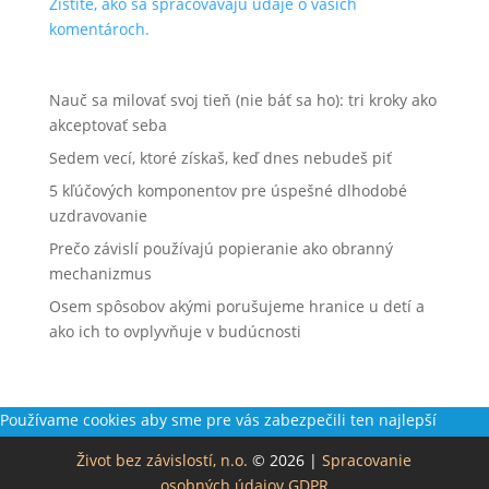
Zistite, ako sa spracovávajú údaje o vašich
komentároch.
Nauč sa milovať svoj tieň (nie báť sa ho): tri kroky ako
akceptovať seba
Sedem vecí, ktoré získaš, keď dnes nebudeš piť
5 kľúčových komponentov pre úspešné dlhodobé
uzdravovanie
Prečo závislí používajú popieranie ako obranný
mechanizmus
Osem spôsobov akými porušujeme hranice u detí a
ako ich to ovplyvňuje v budúcnosti
Používame cookies aby sme pre vás zabezpečili ten najlepší
zážitok z našich webových stránok. Ak budete pokračovať v
Život bez závislostí, n.o.
© 2026 |
Spracovanie
používaní tejto stránky budeme predpokladať, že ste s ňou
osobných údajov GDPR