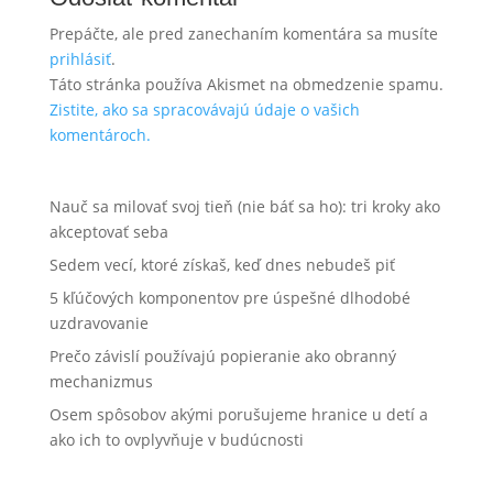
Prepáčte, ale pred zanechaním komentára sa musíte
prihlásiť
.
Táto stránka používa Akismet na obmedzenie spamu.
Zistite, ako sa spracovávajú údaje o vašich
komentároch.
Nauč sa milovať svoj tieň (nie báť sa ho): tri kroky ako
akceptovať seba
Sedem vecí, ktoré získaš, keď dnes nebudeš piť
5 kľúčových komponentov pre úspešné dlhodobé
uzdravovanie
Prečo závislí používajú popieranie ako obranný
mechanizmus
Osem spôsobov akými porušujeme hranice u detí a
ako ich to ovplyvňuje v budúcnosti