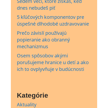
Sedem vecí, ktoré získaš, keď
dnes nebudeš piť
5 kľúčových komponentov pre
úspešné dlhodobé uzdravovanie
Prečo závislí používajú
popieranie ako obranný
mechanizmus
Osem spôsobov akými
porušujeme hranice u detí a ako
ich to ovplyvňuje v budúcnosti
Kategórie
Aktuality