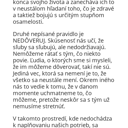
konca svojho života a zanecháva ich to
v neustálom hľadaní toho, čo je zdravé
a taktiež bojujú s určitým stupňom
osamelosti.
Druhé nepísané pravidlo je
NEDÔVERUJ. Skúsenosť nás učí, že
sľuby sa sľubujú, ale nedodržiavajú.
Nemôžeme rátať s tým, čo niekto
povie. Ľudia, o ktorých sme si mysleli,
že im môžeme dôverovať, takí nie sú.
Jediná vec, ktorá sa nemení je to, že
všetko sa neustále mení. Okrem iného
nás to vedie k tomu, že v danom
momente uchmatneme to, čo
môžeme, pretože neskôr sa s tým už
nemusíme stretnúť.
V takomto prostredí, kde nedochádza
k naplňovaniu našich potrieb, sa