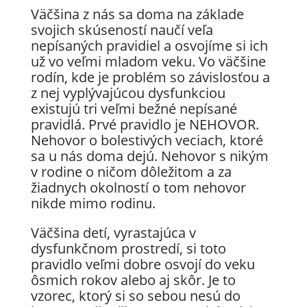
Väčšina z nás sa doma na základe
svojich skúseností naučí veľa
nepísaných pravidiel a osvojíme si ich
už vo veľmi mladom veku. Vo väčšine
rodín, kde je problém so závislosťou a
z nej vyplývajúcou dysfunkciou
existujú tri veľmi bežné nepísané
pravidlá. Prvé pravidlo je NEHOVOR.
Nehovor o bolestivých veciach, ktoré
sa u nás doma dejú. Nehovor s nikým
v rodine o ničom dôležitom a za
žiadnych okolností o tom nehovor
nikde mimo rodinu.
Väčšina detí, vyrastajúca v
dysfunkčnom prostredí, si toto
pravidlo veľmi dobre osvojí do veku
ôsmich rokov alebo aj skôr. Je to
vzorec, ktorý si so sebou nesú do