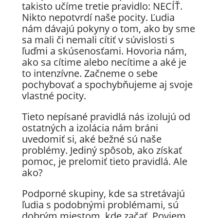
takisto učíme tretie pravidlo: NECÍŤ.
Nikto nepotvrdí naše pocity. Ľudia
nám dávajú pokyny o tom, ako by sme
sa mali či nemali cítiť v súvislosti s
ľuďmi a skúsenosťami. Hovoria nám,
ako sa cítime alebo necítime a aké je
to intenzívne. Začneme o sebe
pochybovať a spochybňujeme aj svoje
vlastné pocity.
Tieto nepísané pravidlá nás izolujú od
ostatných a izolácia nám bráni
uvedomiť si, aké bežné sú naše
problémy. Jediný spôsob, ako získať
pomoc, je prelomiť tieto pravidlá. Ale
ako?
Podporné skupiny, kde sa stretávajú
ľudia s podobnými problémami, sú
dobrým miestom, kde začať. Poviem