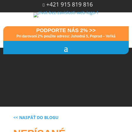
+421 915 819 816

PODPORTE NÁS 2% >>
Pri darovaní 2% použite adresu: Jahodná 5, Poprad – Veľká
<< NASPÄŤ DO BLOGU