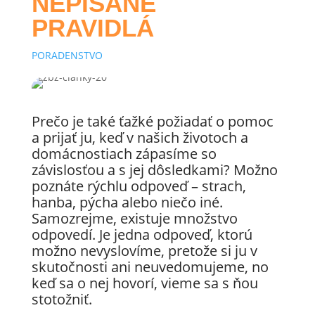
NEPÍSANÉ
PRAVIDLÁ
PORADENSTVO
Prečo je také ťažké požiadať o pomoc
a prijať ju, keď v našich životoch a
domácnostiach zápasíme so
závislosťou a s jej dôsledkami? Možno
poznáte rýchlu odpoveď – strach,
hanba, pýcha alebo niečo iné.
Samozrejme, existuje množstvo
odpovedí. Je jedna odpoveď, ktorú
možno nevyslovíme, pretože si ju v
skutočnosti ani neuvedomujeme, no
keď sa o nej hovorí, vieme sa s ňou
stotožniť.