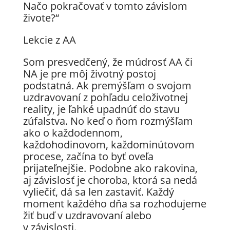
Načo pokračovať v tomto závislom
živote?“
Lekcie z AA
Som presvedčený, že múdrosť AA či
NA je pre môj životný postoj
podstatná. Ak premýšľam o svojom
uzdravovaní z pohľadu celoživotnej
reality, je ľahké upadnúť do stavu
zúfalstva. No keď o ňom rozmýšľam
ako o každodennom,
každohodinovom, každominútovom
procese, začína to byť oveľa
prijateľnejšie. Podobne ako rakovina,
aj závislosť je choroba, ktorá sa nedá
vyliečiť, dá sa len zastaviť. Každý
moment každého dňa sa rozhodujeme
žiť buď v uzdravovaní alebo
v závislosti.