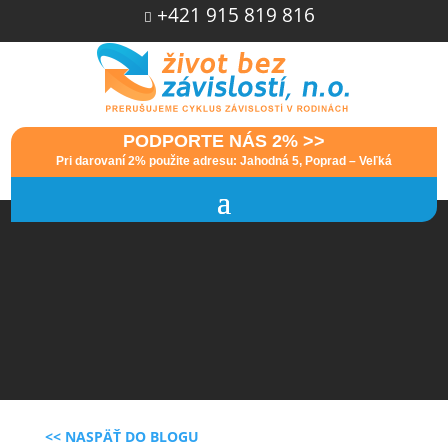
+421 915 819 816

PODPORTE NÁS 2% >>
Pri darovaní 2% použite adresu: Jahodná 5, Poprad – Veľká
<< NASPÄŤ DO BLOGU