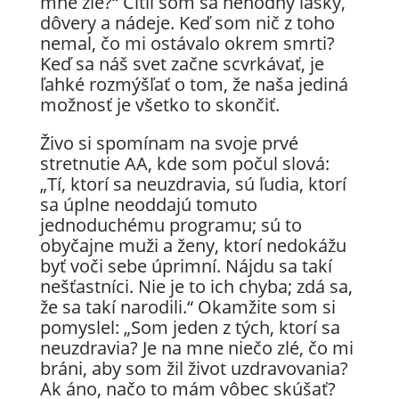
mne zlé?“ Cítil som sa nehodný lásky,
dôvery a nádeje. Keď som nič z toho
nemal, čo mi ostávalo okrem smrti?
Keď sa náš svet začne scvrkávať, je
ľahké rozmýšľať o tom, že naša jediná
možnosť je všetko to skončiť.
Živo si spomínam na svoje prvé
stretnutie AA, kde som počul slová:
„Tí, ktorí sa neuzdravia, sú ľudia, ktorí
sa úplne neoddajú tomuto
jednoduchému programu; sú to
obyčajne muži a ženy, ktorí nedokážu
byť voči sebe úprimní. Nájdu sa takí
nešťastníci. Nie je to ich chyba; zdá sa,
že sa takí narodili.“ Okamžite som si
pomyslel: „Som jeden z tých, ktorí sa
neuzdravia? Je na mne niečo zlé, čo mi
bráni, aby som žil život uzdravovania?
Ak áno, načo to mám vôbec skúšať?