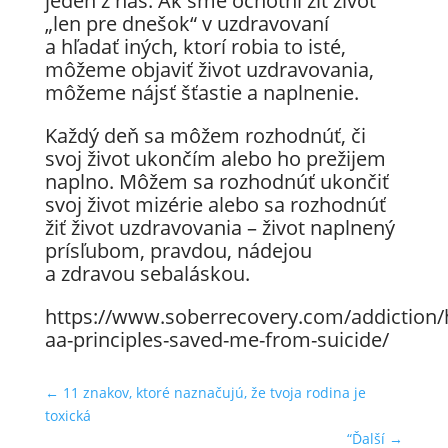
jeden z nás. Ak sme ochotní žiť život
„len pre dnešok“ v uzdravovaní
a hľadať iných, ktorí robia to isté,
môžeme objaviť život uzdravovania,
môžeme nájsť šťastie a naplnenie.
Každý deň sa môžem rozhodnúť, či
svoj život ukončím alebo ho prežijem
naplno. Môžem sa rozhodnúť ukončiť
svoj život mizérie alebo sa rozhodnúť
žiť život uzdravovania – život naplnený
prísľubom, pravdou, nádejou
a zdravou sebaláskou.
https://www.soberrecovery.com/addiction
aa-principles-saved-me-from-suicide/
←
11 znakov, ktoré naznačujú, že tvoja rodina je
toxická
“Ďalší
→