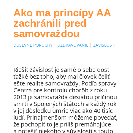
Ako ma princípy AA
zachránili pred
samovraždou
DUŠEVNÉ PORUCHY
|
UZDRAVOVANIE
|
ZÁVISLOSTI
Riešiť závislosť je samé o sebe dosť
ťažké bez toho, aby mal človek čeliť
ešte realite samovraždy. Podľa správy
Centra pre kontrolu chorôb z roku
2013 je samovražda desiatou príčinou
smrti v Spojených štátoch a každý rok
v jej dôsledku umrie viac ako 40 tisíc
ľudí. Prinajmenšom môžeme povedať,
že pochopiť to je príliš premáhajúce
a potešiť niekoho v súvislosti s touto