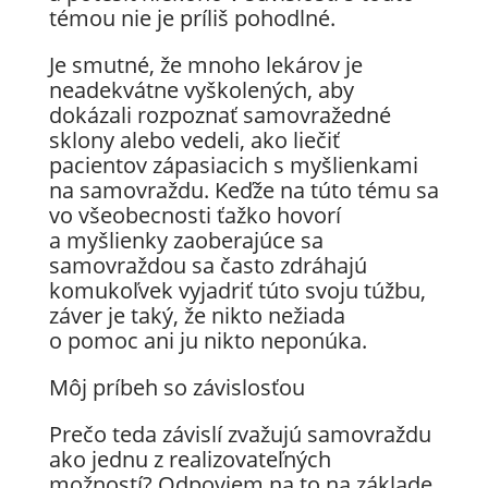
témou nie je príliš pohodlné.
Je smutné, že mnoho lekárov je
neadekvátne vyškolených, aby
dokázali rozpoznať samovražedné
sklony alebo vedeli, ako liečiť
pacientov zápasiacich s myšlienkami
na samovraždu. Keďže na túto tému sa
vo všeobecnosti ťažko hovorí
a myšlienky zaoberajúce sa
samovraždou sa často zdráhajú
komukoľvek vyjadriť túto svoju túžbu,
záver je taký, že nikto nežiada
o pomoc ani ju nikto neponúka.
Môj príbeh so závislosťou
Prečo teda závislí zvažujú samovraždu
ako jednu z realizovateľných
možností? Odpoviem na to na základe