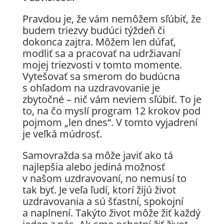
Pravdou je, že vám nemôžem sľúbiť, že
budem triezvy budúci týždeň či
dokonca zajtra. Môžem len dúfať,
modliť sa a pracovať na udržiavaní
mojej triezvosti v tomto momente.
Vytešovať sa smerom do budúcna
s ohľadom na uzdravovanie je
zbytočné – nič vám neviem sľúbiť. To je
to, na čo myslí program 12 krokov pod
pojmom „len dnes“. V tomto vyjadrení
je veľká múdrosť.
Samovražda sa môže javiť ako tá
najlepšia alebo jediná možnosť
v našom uzdravovaní, no nemusí to
tak byť. Je veľa ľudí, ktorí žijú život
uzdravovania a sú šťastní, spokojní
a naplnení. Takýto život môže žiť každý