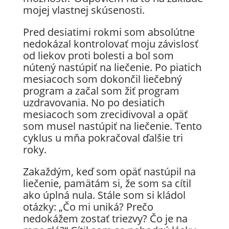
mojej vlastnej skúsenosti.
Pred desiatimi rokmi som absolútne
nedokázal kontrolovať moju závislosť
od liekov proti bolesti a bol som
nútený nastúpiť na liečenie. Po piatich
mesiacoch som dokončil liečebný
program a začal som žiť program
uzdravovania. No po desiatich
mesiacoch som zrecidivoval a opäť
som musel nastúpiť na liečenie. Tento
cyklus u mňa pokračoval ďalšie tri
roky.
Zakaždým, keď som opäť nastúpil na
liečenie, pamätám si, že som sa cítil
ako úplná nula. Stále som si kládol
otázky: „Čo mi uniká? Prečo
nedokážem zostať triezvy? Čo je na