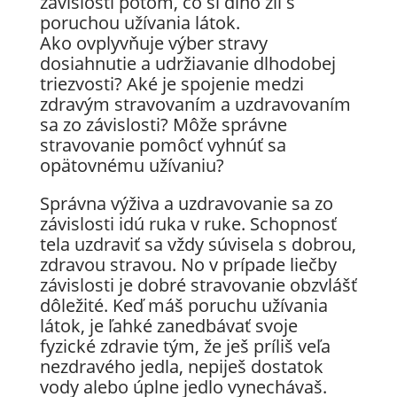
závislosti potom, čo si dlho žil s
poruchou užívania látok.
Ako ovplyvňuje výber stravy
dosiahnutie a udržiavanie dlhodobej
triezvosti? Aké je spojenie medzi
zdravým stravovaním a uzdravovaním
sa zo závislosti? Môže správne
stravovanie pomôcť vyhnúť sa
opätovnému užívaniu?
Správna výživa a uzdravovanie sa zo
závislosti idú ruka v ruke. Schopnosť
tela uzdraviť sa vždy súvisela s dobrou,
zdravou stravou. No v prípade liečby
závislosti je dobré stravovanie obzvlášť
dôležité. Keď máš poruchu užívania
látok, je ľahké zanedbávať svoje
fyzické zdravie tým, že ješ príliš veľa
nezdravého jedla, nepiješ dostatok
vody alebo úplne jedlo vynechávaš.