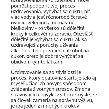
uzdravovania sa zo závislosti môže
pomôcť podporiť tvoj proces
uzdravovania. Vyhýbať sa cukru, piť
viac vody a jesť rôznorodé čerstvé
ovocie, zeleninu a nemastné
bielkoviny – to všetko sú dôležité
kroky k celkovému zdraviu. Obzvlášť
dôležité je vyhýbať sa cukru, ak sa
uzdravuješ z poruchy užívania
alkoholu; telo premieňa alkohol na
cukor, preto je dobré vyhýbať sa
obidvom týmto látkam.
Uzdravovanie sa zo závislosti je
proces, ktorý opätovne štartuje telo aj
myseľ učiac ich novým spôsobom
zvládania životných stresov. Zmena
stravovacích návykov v tom zmysle, že
sa človek zameria na správnu výživu,
je iba jeden z mnohých krokov