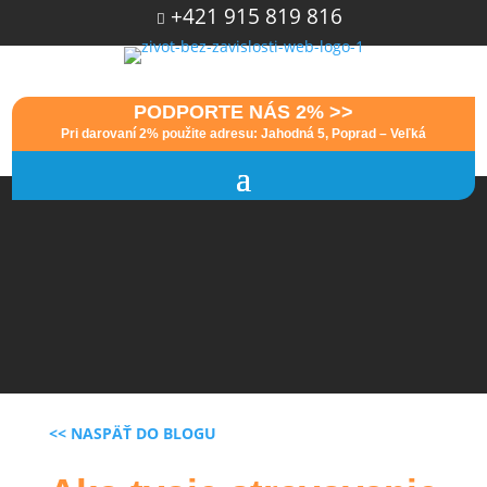
+421 915 819 816

PODPORTE NÁS 2% >>
Pri darovaní 2% použite adresu: Jahodná 5, Poprad – Veľká
<< NASPÄŤ DO BLOGU