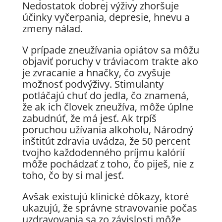
Nedostatok dobrej výživy zhoršuje
účinky vyčerpania, depresie, hnevu a
zmeny nálad.
V prípade zneužívania opiátov sa môžu
objaviť poruchy v tráviacom trakte ako
je zvracanie a hnačky, čo zvyšuje
možnosť podvýživy. Stimulanty
potláčajú chuť do jedla, čo znamená,
že ak ich človek zneužíva, môže úplne
zabudnúť, že má jesť. Ak trpíš
poruchou užívania alkoholu, Národný
inštitút zdravia uvádza, že 50 percent
tvojho každodenného príjmu kalórií
môže pochádzať z toho, čo piješ, nie z
toho, čo by si mal jesť.
Avšak existujú klinické dôkazy, ktoré
ukazujú, že správne stravovanie počas
uzdravovania sa zo závislosti môže