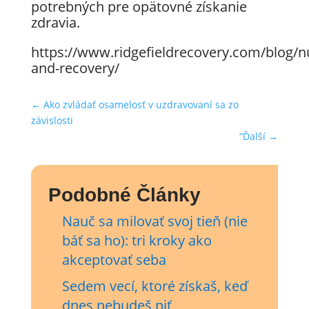
potrebných pre opätovné získanie
zdravia.
https://www.ridgefieldrecovery.com/blog/nu
and-recovery/
←
Ako zvládať osamelosť v uzdravovaní sa zo
závislosti
“Ďalší
→
Podobné Články
Nauč sa milovať svoj tieň (nie
báť sa ho): tri kroky ako
akceptovať seba
Sedem vecí, ktoré získaš, keď
dnes nebudeš piť