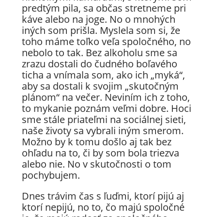
predtým pila, sa občas stretneme pri
káve alebo na joge. No o mnohých
iných som prišla. Myslela som si, že
toho máme toľko veľa spoločného, no
nebolo to tak. Bez alkoholu sme sa
zrazu dostali do čudného boľavého
ticha a vnímala som, ako ich „myká“,
aby sa dostali k svojim „skutočným
plánom“ na večer. Neviním ich z toho,
to mykanie poznám veľmi dobre. Hoci
sme stále priateľmi na sociálnej sieti,
naše životy sa vybrali iným smerom.
Možno by k tomu došlo aj tak bez
ohľadu na to, či by som bola triezva
alebo nie. No v skutočnosti o tom
pochybujem.
Dnes trávim čas s ľuďmi, ktorí pijú aj
ktorí nepijú, no to, čo majú spoločné