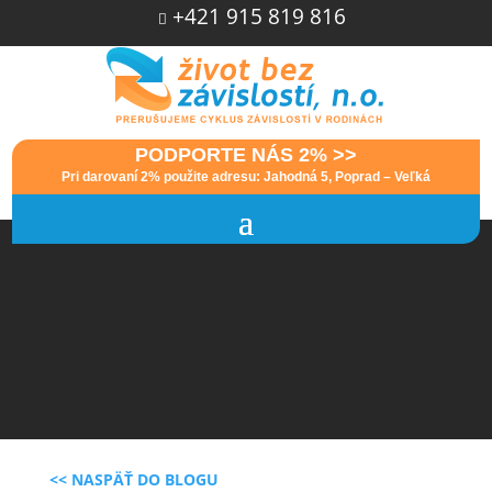
+421 915 819 816

PODPORTE NÁS 2% >>
Pri darovaní 2% použite adresu: Jahodná 5, Poprad – Veľká
<< NASPÄŤ DO BLOGU