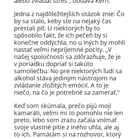
alebo zvládať stres“, dodáva Kern.
Jedna z najdôležitejších otázok znie: Čo
by sa stalo, keby ste na nejaký čas
prestali piť. U niektorých by to
spôsobilo fakt, že ich pečeň by si
konečne oddýchla, no u iných by mohli
nastať veľmi nepríjemné pocity. „V
našej spoločnosti sa zdôrazňuje, že je
v poriadku dopriať si takúto
samoliečbu. No pre niektorých ľudí sa
alkohol stáva jediným nástrojom na
zvládanie zložitých emócií. A to je
niečo, na čo je potrebné sa zamerať.“
Keď som skúmala, prečo pijú moji
kamaráti, veľmi mi to pomohlo nie len
preto, lebo som zrazu začala vnímať
svoje vlastné pitie z iného uhla, ale aj
to ich. Pamätám si na rozhovor, ktorý