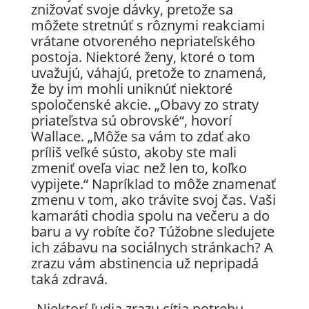
znižovať svoje dávky, pretože sa
môžete stretnúť s rôznymi reakciami
vrátane otvoreného nepriateľského
postoja. Niektoré ženy, ktoré o tom
uvažujú, váhajú, pretože to znamená,
že by im mohli uniknúť niektoré
spoločenské akcie. „Obavy zo straty
priateľstva sú obrovské“, hovorí
Wallace. „Môže sa vám to zdať ako
príliš veľké sústo, akoby ste mali
zmeniť oveľa viac než len to, koľko
vypijete.“ Napríklad to môže znamenať
zmenu v tom, ako trávite svoj čas. Vaši
kamaráti chodia spolu na večeru a do
baru a vy robíte čo? Túžobne sledujete
ich zábavu na sociálnych stránkach? A
zrazu vám abstinencia už nepripadá
taká zdravá.
„Niektorí ľudia zrazu cítia potrebu