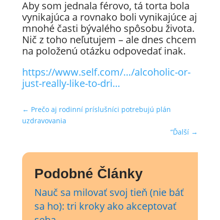
Aby som jednala férovo, tá torta bola
vynikajúca a rovnako boli vynikajúce aj
mnohé časti bývalého spôsobu života.
Nič z toho neľutujem – ale dnes chcem
na položenú otázku odpovedať inak.
https://www.self.com/…/alcoholic-or-
just-really-like-to-dri…
←
Prečo aj rodinní príslušníci potrebujú plán
uzdravovania
“Ďalší
→
Podobné Články
Nauč sa milovať svoj tieň (nie báť
sa ho): tri kroky ako akceptovať
seba