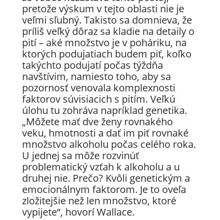
pretože výskum v tejto oblasti nie je
veľmi sľubný. Takisto sa domnieva, že
príliš veľký dôraz sa kladie na detaily o
pití – aké množstvo je v poháriku, na
ktorých podujatiach budem piť, koľko
takýchto podujatí počas týždňa
navštívim, namiesto toho, aby sa
pozornosť venovala komplexnosti
faktorov súvisiacich s pitím. Veľkú
úlohu tu zohráva napríklad genetika.
„Môžete mať dve ženy rovnakého
veku, hmotnosti a dať im piť rovnaké
množstvo alkoholu počas celého roka.
U jednej sa môže rozvinúť
problematický vzťah k alkoholu a u
druhej nie. Prečo? Kvôli genetickým a
emocionálnym faktorom. Je to oveľa
zložitejšie než len množstvo, ktoré
vypijete“, hovorí Wallace.