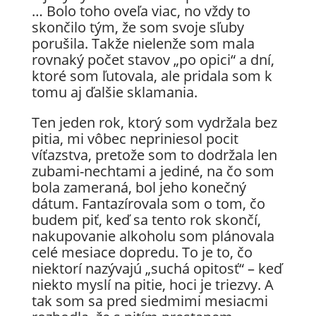
… Bolo toho oveľa viac, no vždy to
skončilo tým, že som svoje sľuby
porušila. Takže nielenže som mala
rovnaký počet stavov „po opici“ a dní,
ktoré som ľutovala, ale pridala som k
tomu aj ďalšie sklamania.
Ten jeden rok, ktorý som vydržala bez
pitia, mi vôbec nepriniesol pocit
víťazstva, pretože som to dodržala len
zubami-nechtami a jediné, na čo som
bola zameraná, bol jeho konečný
dátum. Fantazírovala som o tom, čo
budem piť, keď sa tento rok skončí,
nakupovanie alkoholu som plánovala
celé mesiace dopredu. To je to, čo
niektorí nazývajú „suchá opitosť“ – keď
niekto myslí na pitie, hoci je triezvy. A
tak som sa pred siedmimi mesiacmi