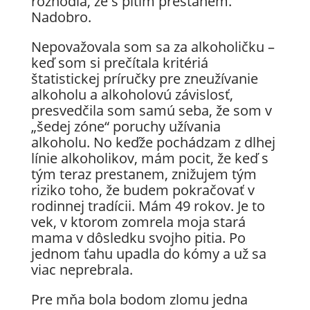
rozhodla, že s pitím prestanem.
Nadobro.
Nepovažovala som sa za alkoholičku –
keď som si prečítala kritériá
štatistickej príručky pre zneužívanie
alkoholu a alkoholovú závislosť,
presvedčila som samú seba, že som v
„šedej zóne“ poruchy užívania
alkoholu. No keďže pochádzam z dlhej
línie alkoholikov, mám pocit, že keď s
tým teraz prestanem, znižujem tým
riziko toho, že budem pokračovať v
rodinnej tradícii. Mám 49 rokov. Je to
vek, v ktorom zomrela moja stará
mama v dôsledku svojho pitia. Po
jednom ťahu upadla do kómy a už sa
viac neprebrala.
Pre mňa bola bodom zlomu jedna