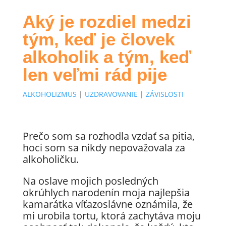
Aký je rozdiel medzi
tým, keď je človek
alkoholik a tým, keď
len veľmi rád pije
ALKOHOLIZMUS
|
UZDRAVOVANIE
|
ZÁVISLOSTI
Prečo som sa rozhodla vzdať sa pitia,
hoci som sa nikdy nepovažovala za
alkoholičku.
Na oslave mojich posledných
okrúhlych narodenín moja najlepšia
kamarátka víťazoslávne oznámila, že
mi urobila tortu, ktorá zachytáva moju