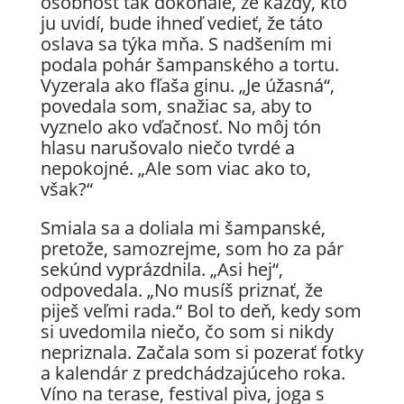
osobnosť tak dokonale, že každý, kto
ju uvidí, bude ihneď vedieť, že táto
oslava sa týka mňa. S nadšením mi
podala pohár šampanského a tortu.
Vyzerala ako fľaša ginu. „Je úžasná“,
povedala som, snažiac sa, aby to
vyznelo ako vďačnosť. No môj tón
hlasu narušovalo niečo tvrdé a
nepokojné. „Ale som viac ako to,
však?“
Smiala sa a doliala mi šampanské,
pretože, samozrejme, som ho za pár
sekúnd vyprázdnila. „Asi hej“,
odpovedala. „No musíš priznať, že
piješ veľmi rada.“ Bol to deň, kedy som
si uvedomila niečo, čo som si nikdy
nepriznala. Začala som si pozerať fotky
a kalendár z predchádzajúceho roka.
Víno na terase, festival piva, joga s