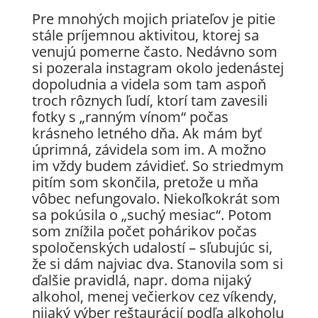
Pre mnohých mojich priateľov je pitie
stále príjemnou aktivitou, ktorej sa
venujú pomerne často. Nedávno som
si pozerala instagram okolo jedenástej
dopoludnia a videla som tam aspoň
troch rôznych ľudí, ktorí tam zavesili
fotky s „ranným vínom“ počas
krásneho letného dňa. Ak mám byť
úprimná, závidela som im. A možno
im vždy budem závidieť. So striedmym
pitím som skončila, pretože u mňa
vôbec nefungovalo. Niekoľkokrát som
sa pokúsila o „suchý mesiac“. Potom
som znížila počet pohárikov počas
spoločenských udalostí – sľubujúc si,
že si dám najviac dva. Stanovila som si
ďalšie pravidlá, napr. doma nijaký
alkohol, menej večierkov cez víkendy,
nijaký výber reštaurácií podľa alkoholu