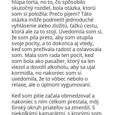
hlúpa torta, no to, čo spôsobilo
skutočný rozdiel, bola otázka, ktorú
som si položila: Prečo pijem? Táto
otázka môže podnietiť jednoduché
vyhlásenie alebo zložitú, ťažkú cestu,
ktorá ale za to stojí. Uvedomila som si,
že som pila preto, aby som otupila
svoje pocity, a to dokonca aj vtedy,
keď som prežívala radosť a oslavovala
som. Mala som rada ten pocit, keď
som bola ako pasažier, ktorý sa len
viezol a dovolil alkoholu, aby sa ujal
kormidla, no nakoniec som si
uvedomila, že to vôbec nebolo o
relaxe, ale o úplnom vygumovaní.
Keď som pitie začala obmedzovať a
nakoniec s ním celkom prestala, môj
široký okruh priateľov sa zmenšil. S
niekoľkými kamarátmi, s ktorými som