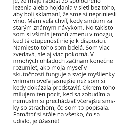
je, že majú radosť zo spoločného
lezenia alebo hojdania v sieti bez toho,
aby boli sklamaní, že sme si nepriniesli
víno. Mám veľa chvíľ, kedy smútim za
starým známym návykom. No takisto
som si všimla jemnú zmenu v mozgu,
keď tá otupenosť nie je k dispozícii.
Namiesto toho som bdelá. Som viac
zvedavá, ale aj viac pokorná. V
mnohých ohľadoch začínam konečne
rozumieť, ako moja myseľ v
skutočnosti funguje a svoje myšlienky
vnímam oveľa jasnejšie než som si
kedy dokázala predstaviť. Okrem toho
milujem ten pocit, keď sa zobudím a
nemusím si prechádzať včerajšie sms-
ky so strachom, čo som to popísala.
Pamätať si stále na všetko, čo sa
udialo, je úžasné!