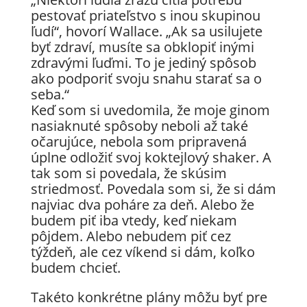
pestovať priateľstvo s inou skupinou
ľudí“, hovorí Wallace. „Ak sa usilujete
byť zdraví, musíte sa obklopiť inými
zdravými ľuďmi. To je jediný spôsob
ako podporiť svoju snahu starať sa o
seba.“
Keď som si uvedomila, že moje ginom
nasiaknuté spôsoby neboli až také
očarujúce, nebola som pripravená
úplne odložiť svoj koktejlový shaker. A
tak som si povedala, že skúsim
striedmosť. Povedala som si, že si dám
najviac dva poháre za deň. Alebo že
budem piť iba vtedy, keď niekam
pôjdem. Alebo nebudem piť cez
týždeň, ale cez víkend si dám, koľko
budem chcieť.
Takéto konkrétne plány môžu byť pre