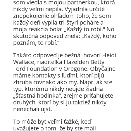
som viedla s mojou partnerkou, ktorá
nikdy veľmi nepila. Vyjadrila určité
znepokojenie ohľadom toho, že som
každý deň vypila tri-štyri poháre a
moja reakcia bola: „Každý to robí.“ No
skutočná odpoveď znela: „Každý, koho
poznám, to robí.“
Takáto odpoveď je bežná, hovorí Heidi
Wallace, riaditeľka Hazelden Betty
Ford Foundation v Oregone. Obyčajne
máme kontakty s ľuďmi, ktorí pijú
zhruba rovnako ako my. Napr. ak ste
typ, ktorému nikdy neujde žiadna
„šťastná hodinka“, zrejme priťahujete
druhých, ktorí by si ju taktiež nikdy
nenechali ujsť.
To môže byť veľmi ťažké, keď
uvažujete o tom, že by ste mali