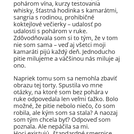
pohárom vína, kurzy testovania
whisky, šťastná hodinka s kamarátmi,
sangria s rodinou, prohibičné
koktejlové večierky – udalosť po
udalosti s pohárom v ruke.
Zdôvodňovala som si to tým, že v tom
nie som sama – veď aj všetci moji
kamaráti pijú každý deň. Jednoducho
pitie milujeme a väčšinou nás miluje aj
ono.
Napriek tomu som sa nemohla zbaviť
obrazu tej torty. Spustila vo mne
otázky, na ktoré som bez pohára v
ruke odpovedala len veľmi ťažko. Bolo
možné, že pitie nebolo niečo, čo som
robila, ale kým som sa stala? A naozaj
som tým chcela byť? Odpoveď som
poznala. Ale nepáčila sa mi.
Hoci existujú „štandardné smernice