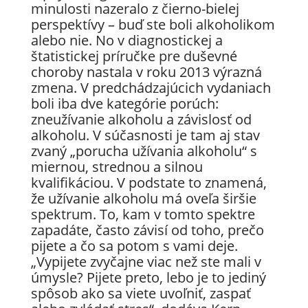
minulosti nazeralo z čierno-bielej
perspektívy – buď ste boli alkoholikom
alebo nie. No v diagnostickej a
štatistickej príručke pre duševné
choroby nastala v roku 2013 výrazná
zmena. V predchádzajúcich vydaniach
boli iba dve kategórie porúch:
zneužívanie alkoholu a závislosť od
alkoholu. V súčasnosti je tam aj stav
zvaný „porucha užívania alkoholu“ s
miernou, strednou a silnou
kvalifikáciou. V podstate to znamená,
že užívanie alkoholu má oveľa širšie
spektrum. To, kam v tomto spektre
zapadáte, často závisí od toho, prečo
pijete a čo sa potom s vami deje.
„Vypijete zvyčajne viac než ste mali v
úmysle? Pijete preto, lebo je to jediný
spôsob ako sa viete uvoľniť, zaspať