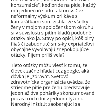
konzumácie“, keď príde na pitie, každý
má jedinečnú sadu faktorov. Cez
neformálny výskum pri káve s
kamarátkami som zistila, že všetky
ženy v mojom spoločenskom okruhu
si v súvislosti s pitím kladú podobné
otázky ako ja. Stavy po opici, kôš plný
fliaš či zabudnuté sms-ky expriateľovi
obyčajne vyvolávajú znepokojujúce
otázky. Pijem príliš veľa?
Tieto otázky môžu viesť k tomu, že
človek začne hľadať cez google, aká
dávka je „zdravá“. Svetová
zdravotnícka organizácia uvádza, že
striedme pitie pre ženu predstavuje
jeden až dva poháriky skonzumované
počas troch dní v jednom týždni.
Národný inštitút zaoberajúci sa