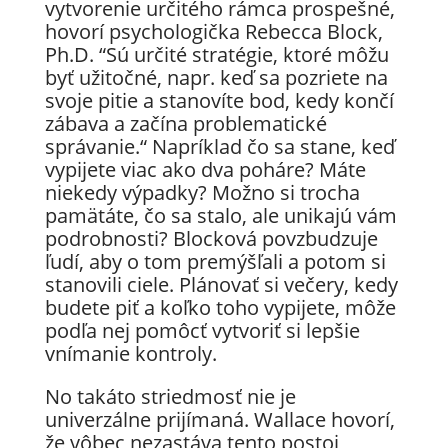
vytvorenie určitého rámca prospešné,
hovorí psychologička Rebecca Block,
Ph.D. “Sú určité stratégie, ktoré môžu
byť užitočné, napr. keď sa pozriete na
svoje pitie a stanovíte bod, kedy končí
zábava a začína problematické
správanie.“ Napríklad čo sa stane, keď
vypijete viac ako dva poháre? Máte
niekedy výpadky? Možno si trocha
pamätáte, čo sa stalo, ale unikajú vám
podrobnosti? Blocková povzbudzuje
ľudí, aby o tom premýšľali a potom si
stanovili ciele. Plánovať si večery, kedy
budete piť a koľko toho vypijete, môže
podľa nej pomôcť vytvoriť si lepšie
vnímanie kontroly.
No takáto striedmosť nie je
univerzálne prijímaná. Wallace hovorí,
že vôbec nezastáva tento postoj,