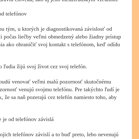
od telefónov
bu tým, u ktorých je diagnostikovaná závislosť od
mali počas liečby veľmi obmedzený alebo žiadny prístup
ia ako ohraničiť svoj kontakt s telefónom, keď odídu
 ľudia žijú svoj život cez svoj telefón.
v, budú venovať veľmi malú pozornosť skutočnému
ozornosť venujú svojmu telefónu. Pre takýchto ľudí je
ak, že sa naň pozerajú cez telefón namiesto toho, aby
 je od telefónov závislá
ojich telefónov závislí a to buď preto, lebo nevenujú