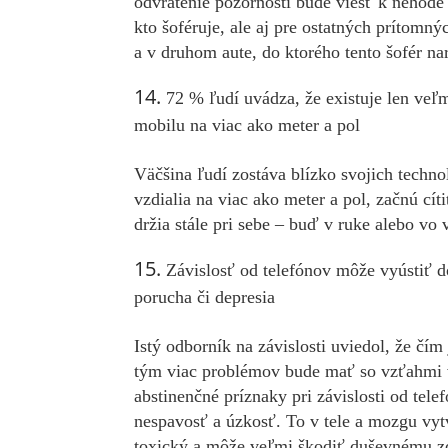
odvrátenie pozornosti bude viesť k nehode a
kto šoféruje, ale aj pre ostatných prítomný
a v druhom aute, do ktorého tento šofér nar
72 % ľudí uvádza, že existuje len veľ
mobilu na viac ako meter a pol
Väčšina ľudí zostáva blízko svojich techno
vzdialia na viac ako meter a pol, začnú cít
držia stále pri sebe – buď v ruke alebo vo 
Závislosť od telefónov môže vyústiť 
porucha či depresia
Istý odborník na závislosti uviedol, že čím
tým viac problémov bude mať so vzťahmi v
abstinenčné príznaky pri závislosti od te
nespavosť a úzkosť. To v tele a mozgu vyt
toxický a môže veľmi škodiť duševnému z