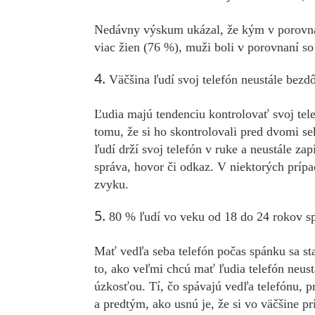
Nedávny výskum ukázal, že kým v porovna
viac žien (76 %), muži boli v porovnaní so
Väčšina ľudí svoj telefón neustále bezd
Ľudia majú tendenciu kontrolovať svoj tel
tomu, že si ho skontrolovali pred dvomi s
ľudí drží svoj telefón v ruke a neustále za
správa, hovor či odkaz. V niektorých prípa
zvyku.
80 % ľudí vo veku od 18 do 24 rokov s
Mať vedľa seba telefón počas spánku sa 
to, ako veľmi chcú mať ľudia telefón neust
úzkosťou. Tí, čo spávajú vedľa telefónu, 
a predtým, ako usnú je, že si vo väčšine pr