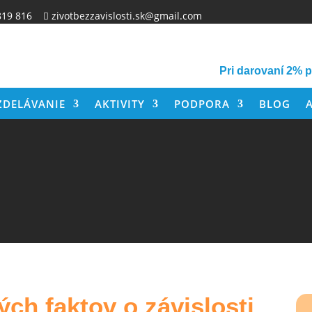
819 816
zivotbezzavislosti.sk@gmail.com

Pri darovaní 2% 
ZDELÁVANIE
AKTIVITY
PODPORA
BLOG
ch faktov o závislosti