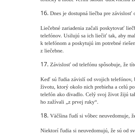
Dnes je dostupná liečba pre závislosť 
Liečebné zariadenia začali poskytovať lieč
telefónov. Usilujú sa ich liečiť tak, aby 
k telefónom a poskytujú im potrebné riešen
z liečebne.
Závislosť od telefónu spôsobuje, že títo
Keď sú ľudia závislí od svojich telefóno
životu, ktorý okolo nich prebieha a celú p
telefón ako divadlo. Celý svoj život žijú t
ho zažívali „z prvej ruky“.
Väčšina ľudí si vôbec neuvedomuje, že
Niektorí ľudia si neuvedomujú, že sú od sv