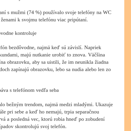
ní s mužmi (74 %) používalo svoje telefóny na WC
 ženami k svojmu telefónu viac pripútaní.
ôvodne kontroluje
efón bezdôvodne, najmä keď sú závislí. Napriek
ekundami, majú nutkanie urobiť to znova. Väčšina
pína obrazovku, aby sa uistili, že im neunikla žiadna
doch zapínajú obrazovku, lebo sa nudia alebo len zo
páva s telefónom vedľa seba
stalo bežným trendom, najmä medzi mladými. Ukazuje
ále pri sebe a keď ho nemajú, trpia separačnou
prvá a posledná vec, ktorú robia hneď po zobudení
ípadov skontrolujú svoj telefón.