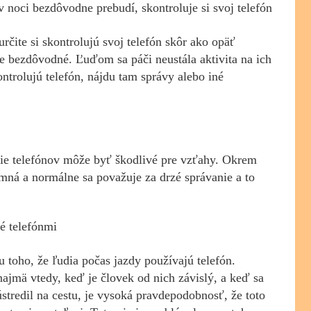
 noci bezdôvodne prebudí, skontroluje si svoj telefón
určite si skontrolujú svoj telefón skôr ako opäť
ie bezdôvodné. Ľuďom sa páči neustála aktivita na ich
ontrolujú telefón, nájdu tam správy alebo iné
ie telefónov môže byť škodlivé pre vzťahy. Okrem
emná a normálne sa považuje za drzé správanie a to
é telefónmi
toho, že ľudia počas jazdy používajú telefón.
ajmä vtedy, keď je človek od nich závislý, a keď sa
ústredil na cestu, je vysoká pravdepodobnosť, že toto