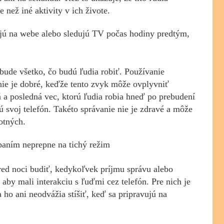
 než iné aktivity v ich živote.
fujú na webe alebo sledujú TV počas hodiny predtým,
 bude všetko, čo budú ľudia robiť. Používanie
 nie je dobré, keďže tento zvyk môže ovplyvniť
 a posledná vec, ktorú ľudia robia hneď po prebudení
ú svoj telefón. Takéto správanie nie je zdravé a môže
otných.
spaním neprepne na tichý režim
tred noci budiť, kedykoľvek príjmu správu alebo
 aby mali interakciu s ľuďmi cez telefón. Pre nich je
a ho ani neodvážia stíšiť, keď sa pripravujú na