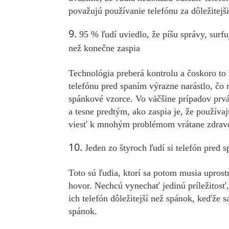
považujú používanie telefónu za dôležitejšie
95 % ľudí uviedlo, že píšu správy, sur
než konečne zaspia
Technológia preberá kontrolu a čoskoro to
telefónu pred spaním výrazne narástlo, čo
spánkové vzorce. Vo väčšine prípadov prvá
a tesne predtým, ako zaspia je, že používaj
viesť k mnohým problémom vrátane zdrav
Jeden zo štyroch ľudí si telefón pred 
Toto sú ľudia, ktorí sa potom musia upros
hovor. Nechcú vynechať jedinú príležitosť,
ich telefón dôležitejší než spánok, keďže s
spánok.