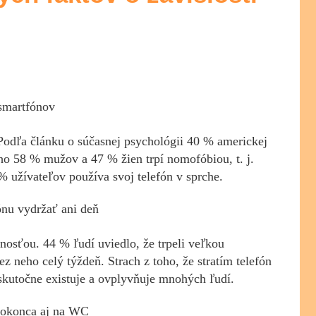
 smartfónov
 Podľa článku o súčasnej psychológii 40 % americkej
oho 58 % mužov a 47 % žien trpí nomofóbiou, t. j.
% užívateľov používa svoj telefón v sprche.
ónu vydržať ani deň
tnosťou. 44 % ľudí uviedlo, že trpeli veľkou
bez neho celý týždeň. Strach z toho, že stratím telefón
 skutočne existuje a ovplyvňuje mnohých ľudí.
 dokonca aj na WC