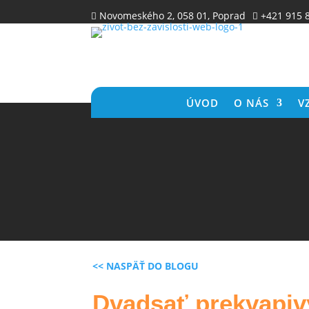
Novomeského 2, 058 01, Poprad
+421 915 


ÚVOD
O NÁS
V
<< NASPÄŤ DO BLOGU
Dvadsať prekvapivý