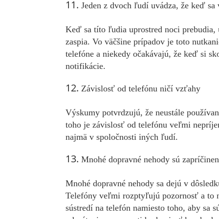
Jeden z dvoch ľudí uvádza, že keď sa v
Keď sa títo ľudia uprostred noci prebudia, 
zaspia. Vo väčšine prípadov je toto nutkan
telefóne a niekedy očakávajú, že keď si sk
notifikácie.
Závislosť od telefónu ničí vzťahy
Výskumy potvrdzujú, že neustále používan
toho je závislosť od telefónu veľmi nepríj
najmä v spoločnosti iných ľudí.
Mnohé dopravné nehody sú zapríčinen
Mnohé dopravné nehody sa dejú v dôsledku 
Telefóny veľmi rozptyľujú pozornosť a to n
sústredí na telefón namiesto toho, aby sa s