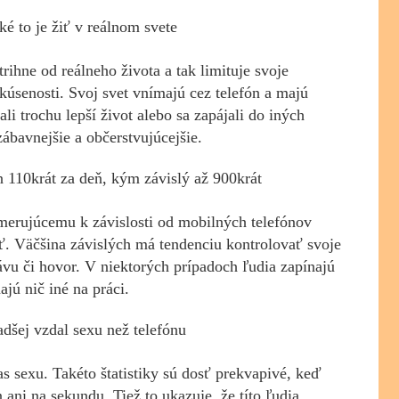
ké to je žiť v reálnom svete
rihne od reálneho života a tak limituje svoje
skúsenosti. Svoj svet vnímajú cez telefón a majú
li trochu lepší život alebo sa zapájali do iných
zábavnejšie a občerstvujúcejšie.
n 110krát za deň, kým závislý až 900krát
erujúcemu k závislosti od mobilných telefónov
ať. Väčšina závislých má tendenciu kontrolovať svoje
ávu či hovor. V niektorých prípadoch ľudia zapínajú
jú nič iné na práci.
adšej vzdal sexu než telefónu
as sexu. Takéto štatistiky sú dosť prekvapivé, keď
 ani na sekundu. Tiež to ukazuje, že títo ľudia