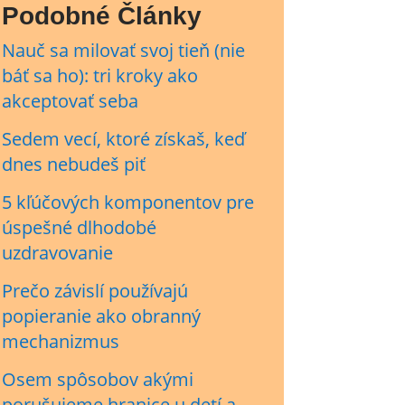
Podobné Články
Nauč sa milovať svoj tieň (nie
báť sa ho): tri kroky ako
akceptovať seba
Sedem vecí, ktoré získaš, keď
dnes nebudeš piť
5 kľúčových komponentov pre
úspešné dlhodobé
uzdravovanie
Prečo závislí používajú
popieranie ako obranný
mechanizmus
Osem spôsobov akými
porušujeme hranice u detí a