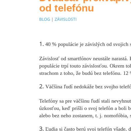
od telefónu
BLOG
|
ZÁVISLOSTI
40 % populácie je závislých od svojich
Závislosť od smartfónov neustále narastá.
populácie trpí touto závislosťou. Okrem t
strachom z toho, že budú bez telefónu. 12 
Väčšina ľudí nedokáže bez svojho telef
Telefóny sa pre väčšinu ľudí stali nevyhnu
úzkosťou, keď prišli o svoj telefón a boli 
alebo bez neho zostanem, t. j. nomofóbia,
Ľudia si často berú svoj telefón všade,