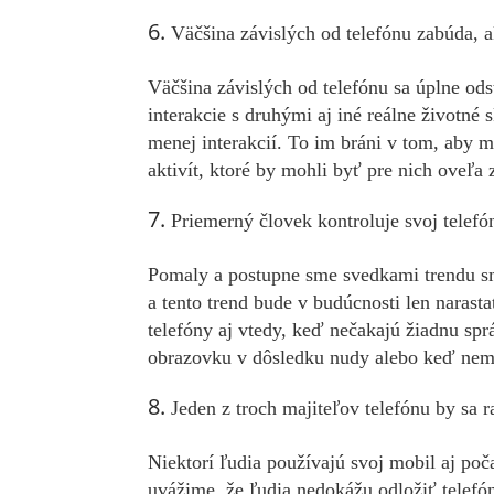
Väčšina závislých od telefónu zabúda, a
Väčšina závislých od telefónu sa úplne odst
interakcie s druhými aj iné reálne životné 
menej interakcií. To im bráni v tom, aby ma
aktivít, ktoré by mohli byť pre nich oveľa 
Priemerný človek kontroluje svoj telefó
Pomaly a postupne sme svedkami trendu sm
a tento trend bude v budúcnosti len narast
telefóny aj vtedy, keď nečakajú žiadnu spr
obrazovku v dôsledku nudy alebo keď nema
Jeden z troch majiteľov telefónu by sa r
Niektorí ľudia používajú svoj mobil aj poč
uvážime, že ľudia nedokážu odložiť telefón