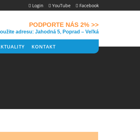
Login
YouTube
Facebook



PODPORTE NÁS 2% >>
použite adresu: Jahodná 5, Poprad – Veľká
AKTUALITY
KONTAKT