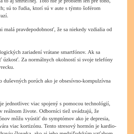
 to aj smrteľnej. Toto nie je problém len pre toho,
ch; sú to ľudia, ktorí sú v aute s týmto šoférom
azí.
mi malá pravdepodobnosť, že sa niekedy vzdialia od
logických zariadení vrátane smartfónov. Ak sa
iť úzkosť. Za normálnych okolností si svoje telefóny
vrecku.
do duševných porúch ako je obsesívno-kompulzívna
 je jednotlivec viac spojený s pomocou technológií,
 reálnom živote. Odborníci tiež uvádzajú, že
lefónov môžu vyústiť do symptómov ako je depresia,
vára viac kortizónu. Tento stresový hormón je kardio-
draviu človeka, ako aj jeho medziľudským vzťahom.