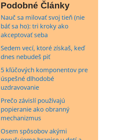
Podobné Články
Nauč sa milovať svoj tieň (nie
báť sa ho): tri kroky ako
akceptovať seba
Sedem vecí, ktoré získaš, keď
dnes nebudeš piť
5 kľúčových komponentov pre
úspešné dlhodobé
uzdravovanie
Prečo závislí používajú
popieranie ako obranný
mechanizmus
Osem spôsobov akými
porušujeme hranice u detí a