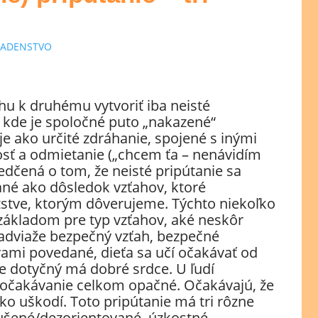
ADENSTVO
ťahu k druhému vytvoriť iba neisté
h, kde je spoločné puto „nakazené“
je ako určité zdráhanie, spojené s inými
osť a odmietanie („chcem ťa – nenávidím
edčená o tom, že neisté pripútanie sa
ané ako dôsledok vzťahov, ktoré
stve, ktorým dôverujeme. Týchto niekoľko
 základom pre typ vzťahov, aké neskôr
nadviaže bezpečný vzťah, bezpečné
ovami povedané, dieťa sa učí očakávať od
že dotyčný má dobré srdce. U ľudí
o očakávanie celkom opačné. Očakávajú, že
ko uškodí. Toto pripútanie má tri rôzne
ušené/dezorientované, úzkostné –