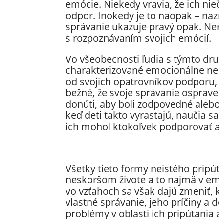
emócie. Niekedy vravia, že ich nieč
odpor. Inokedy je to naopak – naz
správanie ukazuje pravý opak. Ne
s rozpoznávaním svojich emócií.
Vo všeobecnosti ľudia s týmto dr
charakterizované emocionálne ne
od svojich opatrovníkov podporu, n
bežné, že svoje správanie ospraved
donúti, aby boli zodpovedné alebo
keď deti takto vyrastajú, naučia 
ich mohol ktokoľvek podporovať 
Všetky tieto formy neistého pripú
neskoršom živote a to najmä v emo
vo vzťahoch sa však dajú zmeniť,
vlastné správanie, jeho príčiny a 
problémy v oblasti ich pripútania a