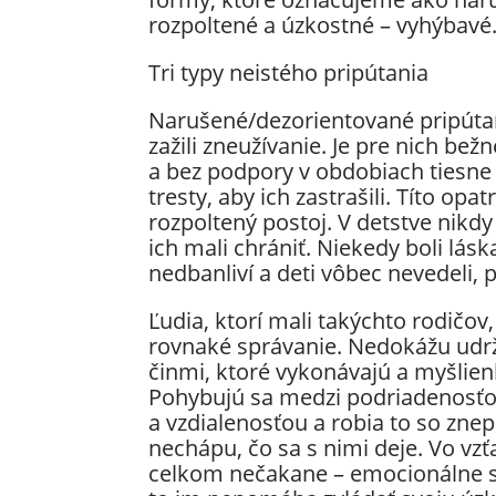
rozpoltené a úzkostné – vyhýbavé
Tri typy neistého pripútania
Narušené/dezorientované pripútanie
zažili zneužívanie. Je pre nich be
a bez podpory v obdobiach tiesne a
tresty, aby ich zastrašili. Títo opa
rozpoltený postoj. V detstve nikdy
ich mali chrániť. Niekedy boli láska
nedbanliví a deti vôbec nevedeli, p
Ľudia, ktorí mali takýchto rodičo
rovnaké správanie. Nedokážu udrž
činmi, ktoré vykonávajú a myšlien
Pohybujú sa medzi podriadenosťou
a vzdialenosťou a robia to so zne
nechápu, čo sa s nimi deje. Vo vzť
celkom nečakane – emocionálne s