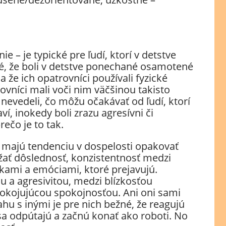
.
 – je typické pre ľudí, ktorí v detstve
žné, že boli v detstve ponechané osamotené
 že ich opatrovníci používali fyzické
trovníci mali voči nim väčšinou takisto
 nevedeli, čo môžu očakávať od ľudí, ktorí
ví, inokedy boli zrazu agresívni či
rečo je to tak.
v, majú tendenciu v dospelosti opakovať
ať dôslednosť, konzistentnosť medzi
kami a emóciami, ktoré prejavujú.
 a agresivitou, medzi blízkosťou
pokojujúcou spokojnosťou. Ani oni sami
ahu s inými je pre nich bežné, že reagujú
a odpútajú a začnú konať ako roboti. No