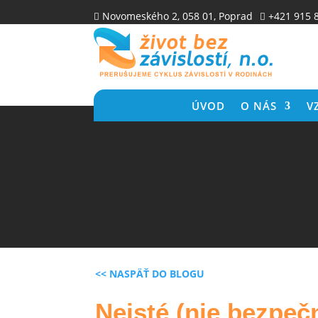
Novomeského 2, 058 01, Poprad
+421 915 


ÚVOD
O NÁS
V
<< NASPÄŤ DO BLOGU
Neisté (nie bezpečn