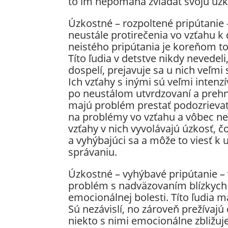
to im nepomáha zvládať svoju úzk
Úzkostné – rozpoltené pripútanie 
neustále protirečenia vo vzťahu 
neistého pripútania je koreňom toh
Títo ľudia v detstve nikdy nevedel
dospelí, prejavuje sa u nich veľmi 
Ich vzťahy s inými sú veľmi intenzí
po neustálom utvrdzovaní a prehna
majú problém prestať podozrievať, 
na problémy vo vzťahu a vôbec nev
vzťahy v nich vyvolávajú úzkosť, č
a vyhýbajúci sa a môže to viesť k
správaniu.
Úzkostné – vyhýbavé pripútanie – 
problém s nadväzovaním blízkych 
emocionálnej bolesti. Títo ľudia m
Sú nezávislí, no zároveň prežívajú
niekto s nimi emocionálne zbližuj