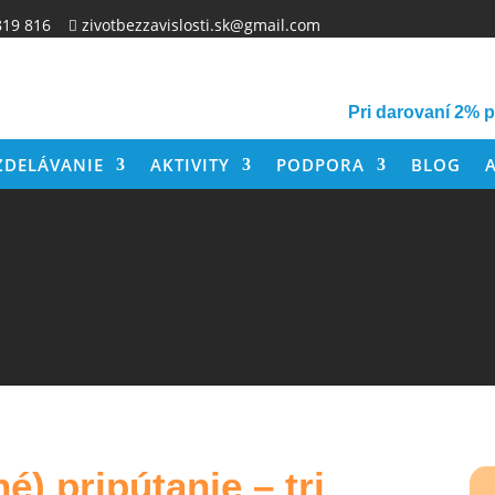
819 816
zivotbezzavislosti.sk@gmail.com

Pri darovaní 2% 
ZDELÁVANIE
AKTIVITY
PODPORA
BLOG
é) pripútanie – tri