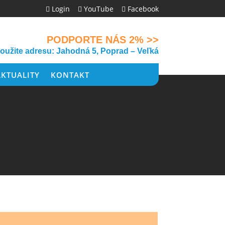
Login
YouTube
Facebook



PODPORTE NÁS 2% >>
použite adresu: Jahodná 5, Poprad – Veľká
AKTUALITY
KONTAKT