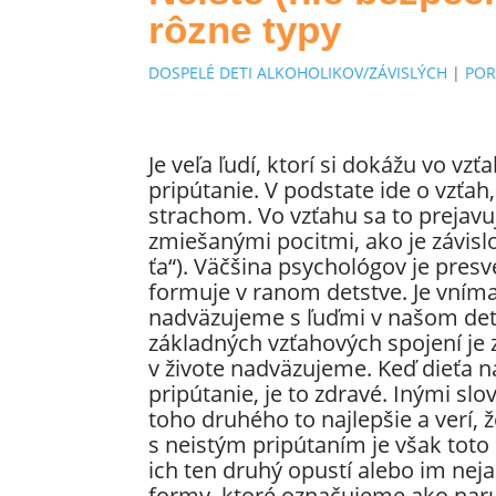
rôzne typy
DOSPELÉ DETI ALKOHOLIKOV/ZÁVISLÝCH
|
POR
Je veľa ľudí, ktorí si dokážu vo vz
pripútanie. V podstate ide o vzťa
strachom. Vo vzťahu sa to prejavu
zmiešanými pocitmi, ako je závisl
ťa“). Väčšina psychológov je presv
formuje v ranom detstve. Je vním
nadväzujeme s ľuďmi v našom det
základných vzťahových spojení je
v živote nadväzujeme. Keď dieťa 
pripútanie, je to zdravé. Inými sl
toho druhého to najlepšie a verí, 
s neistým pripútaním je však tot
ich ten druhý opustí alebo im neja
formy, ktoré označujeme ako nar