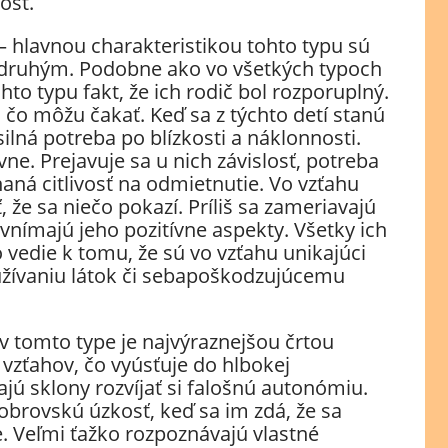
osť.
– hlavnou charakteristikou tohto typu sú
k druhým. Podobne ako vo všetkých typoch
to typu fakt, že ich rodič bol rozporuplný.
i, čo môžu čakať. Keď sa z týchto detí stanú
silná potreba po blízkosti a náklonnosti.
vne. Prejavuje sa u nich závislosť, potreba
ná citlivosť na odmietnutie. Vo vzťahu
že sa niečo pokazí. Príliš sa zameriavajú
nímajú jeho pozitívne aspekty. Všetky ich
o vedie k tomu, že sú vo vzťahu unikajúci
 užívaniu látok či sebapoškodzujúcemu
v tomto type je najvýraznejšou črtou
vzťahov, čo vyúsťuje do hlbokej
ajú sklony rozvíjať si falošnú autonómiu.
 obrovskú úzkosť, keď sa im zdá, že sa
e. Veľmi ťažko rozpoznávajú vlastné