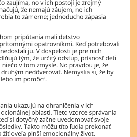
o zaujíma, no v ich postoji je zrejmý
načujú, že nemajú záujem, no ich
robia to zámerne; jednoducho zápasia
uhom pripútania mali detstvo
prítomnými opatrovníkmi. Keď potrebovali
edostali ju. V dospelosti je pre nich
lňujú tým, že určitý odstup, prísnosť deti
 niečo v tom zmysle. No pravdou je, že
sa druhým nedôverovať. Nemyslia si, že by
alebo im pomôcť.
tania ukazujú na ohraničenia v ich
cionálnej oblasti. Tieto vzorce správania
 keď si dotyčný začne uvedomovať svoje
dôsledky. Takto môžu títo ľudia prekonať
 žiť oveľa plnší emocionálny život.