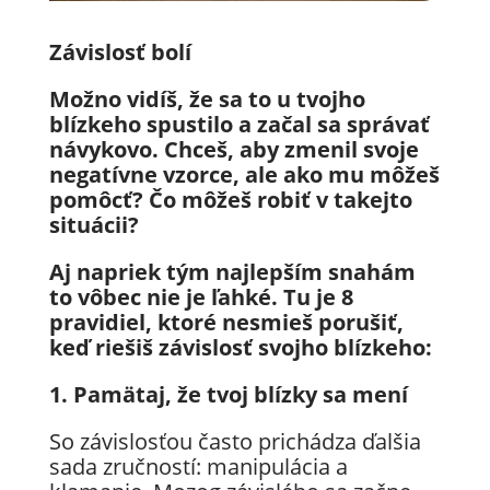
Závislosť bolí
Možno vidíš, že sa to u tvojho
blízkeho spustilo a začal sa správať
návykovo. Chceš, aby zmenil svoje
negatívne vzorce, ale ako mu môžeš
pomôcť? Čo môžeš robiť v takejto
situácii?
Aj napriek tým najlepším snahám
to vôbec nie je ľahké. Tu je 8
pravidiel, ktoré nesmieš porušiť,
keď riešiš závislosť svojho blízkeho:
1. Pamätaj, že tvoj blízky sa mení
So závislosťou často prichádza ďalšia
sada zručností: manipulácia a