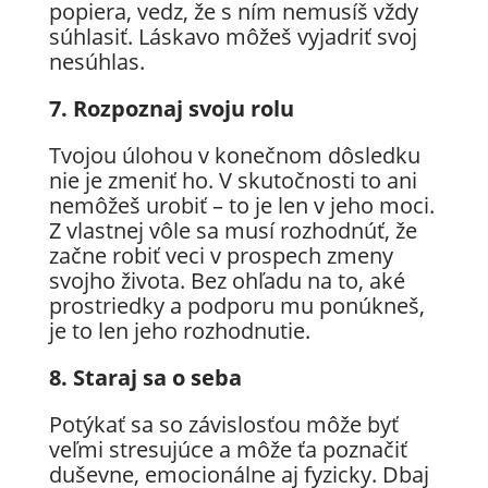
popiera, vedz, že s ním nemusíš vždy
súhlasiť. Láskavo môžeš vyjadriť svoj
nesúhlas.
7. Rozpoznaj svoju rolu
Tvojou úlohou v konečnom dôsledku
nie je zmeniť ho. V skutočnosti to ani
nemôžeš urobiť – to je len v jeho moci.
Z vlastnej vôle sa musí rozhodnúť, že
začne robiť veci v prospech zmeny
svojho života. Bez ohľadu na to, aké
prostriedky a podporu mu ponúkneš,
je to len jeho rozhodnutie.
8. Staraj sa o seba
Potýkať sa so závislosťou môže byť
veľmi stresujúce a môže ťa poznačiť
duševne, emocionálne aj fyzicky. Dbaj