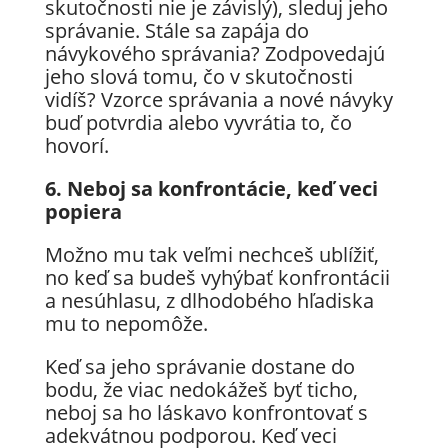
skutočnosti nie je závislý), sleduj jeho
správanie. Stále sa zapája do
návykového správania? Zodpovedajú
jeho slová tomu, čo v skutočnosti
vidíš? Vzorce správania a nové návyky
buď potvrdia alebo vyvrátia to, čo
hovorí.
6. Neboj sa konfrontácie, keď veci
popiera
Možno mu tak veľmi nechceš ublížiť,
no keď sa budeš vyhýbať konfrontácii
a nesúhlasu, z dlhodobého hľadiska
mu to nepomôže.
Keď sa jeho správanie dostane do
bodu, že viac nedokážeš byť ticho,
neboj sa ho láskavo konfrontovať s
adekvátnou podporou. Keď veci