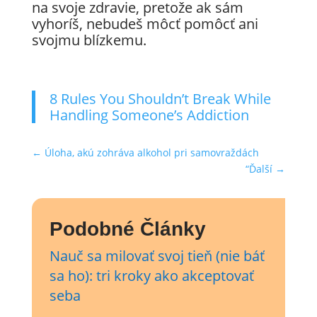
na svoje zdravie, pretože ak sám
vyhoríš, nebudeš môcť pomôcť ani
svojmu blízkemu.
8 Rules You Shouldn’t Break While
Handling Someone’s Addiction
←
Úloha, akú zohráva alkohol pri samovraždách
“Ďalší
→
Podobné Články
Nauč sa milovať svoj tieň (nie báť
sa ho): tri kroky ako akceptovať
seba