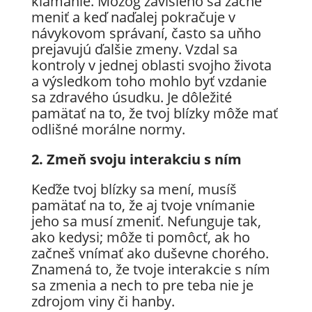
klamanie. Mozog závislého sa začne
meniť a keď naďalej pokračuje v
návykovom správaní, často sa uňho
prejavujú ďalšie zmeny. Vzdal sa
kontroly v jednej oblasti svojho života
a výsledkom toho mohlo byť vzdanie
sa zdravého úsudku. Je dôležité
pamätať na to, že tvoj blízky môže mať
odlišné morálne normy.
2. Zmeň svoju interakciu s ním
Keďže tvoj blízky sa mení, musíš
pamätať na to, že aj tvoje vnímanie
jeho sa musí zmeniť. Nefunguje tak,
ako kedysi; môže ti pomôcť, ak ho
začneš vnímať ako duševne chorého.
Znamená to, že tvoje interakcie s ním
sa zmenia a nech to pre teba nie je
zdrojom viny či hanby.