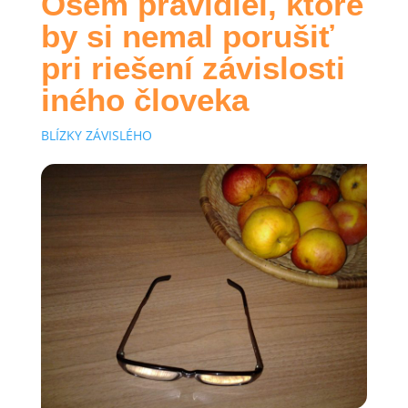
Osem pravidiel, ktoré
by si nemal porušiť
pri riešení závislosti
iného človeka
BLÍZKY ZÁVISLÉHO