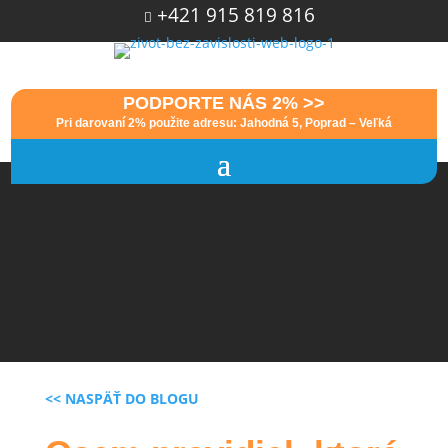
+421 915 819 816

PODPORTE NÁS 2% >>
Pri darovaní 2% použite adresu: Jahodná 5, Poprad – Veľká
<< NASPÄŤ DO BLOGU