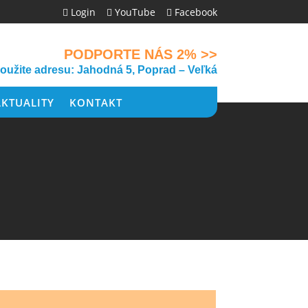
Login
YouTube
Facebook



PODPORTE NÁS 2% >>
použite adresu: Jahodná 5, Poprad – Veľká
AKTUALITY
KONTAKT