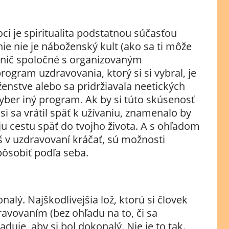
ci je spiritualita podstatnou súčasťou
e nie je náboženský kult (ako sa ti môže
á nič spoločné s organizovaným
rogram uzdravovania, ktorý si si vybral, je
nstve alebo sa pridržiavala neetických
yber iný program. Ak by si túto skúsenosť
i sa vrátil späť k užívaniu, znamenalo by
voju cestu späť do tvojho života. A s ohľadom
eš v uzdravovaní kráčať, sú možnosti
ôsobiť podľa seba.
nalý. Najškodlivejšia lož, ktorú si človek
ravovaním (bez ohľadu na to, či sa
žaduje, aby si bol dokonalý. Nie je to tak.