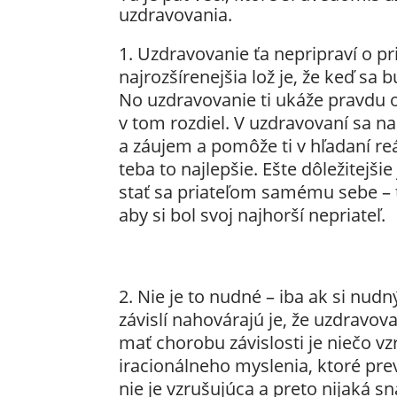
uzdravovania.
Uzdravovanie ťa nepripraví o p
najrozšírenejšia lož je, že keď sa 
No uzdravovanie ti ukáže pravdu o t
v tom rozdiel. V uzdravovaní sa na
a záujem a pomôže ti v hľadaní reá
teba to najlepšie. Ešte dôležitejšie
stať sa priateľom samému sebe – 
aby si bol svoj najhorší nepriateľ.
Nie je to nudné – iba ak si nudný 
závislí nahovárajú je, že uzdravov
mať chorobu závislosti je niečo v
iracionálneho myslenia, ktoré prev
nie je vzrušujúca a preto nijaká 