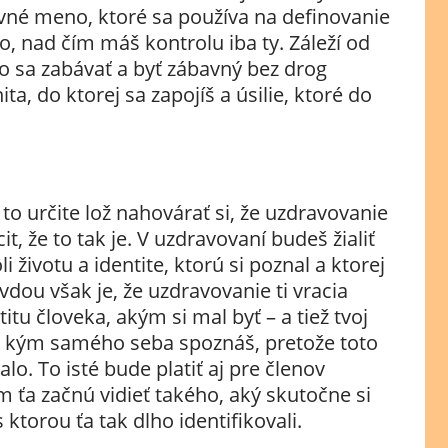
né meno, ktoré sa používa na definovanie
čo, nad čím máš kontrolu iba ty. Záleží od
ko sa zabávať a byť zábavný bez drog
a, do ktorej sa zapojíš a úsilie, ktoré do
e to určite lož nahovárať si, že uzdravovanie
it, že to tak je. V uzdravovaní budeš žialiť
li životu a identite, ktorú si poznal a ktorej
ravdou však je, že uzdravovanie ti vracia
itu človeka, akým si mal byť – a tiež tvoj
ať, kým samého seba spoznáš, pretože toto
o. To isté bude platiť aj pre členov
ým ťa začnú vidieť takého, aký skutočne si
 ktorou ťa tak dlho identifikovali.