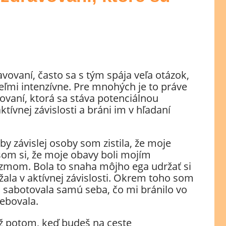
vovaní, často sa s tým spája veľa otázok,
eľmi intenzívne. Pre mnohých je to práve
vaní, ktorá sa stáva potenciálnou
ktívnej závislosti a bráni im v hľadaní
by závislej osoby som zistila, že moje
om si, že moje obavy boli mojím
om. Bola to snaha môjho ega udržať si
žala v aktívnej závislosti. Okrem toho som
 sabotovala samú seba, čo mi bránilo vo
ebovala.
 až potom, keď budeš na ceste