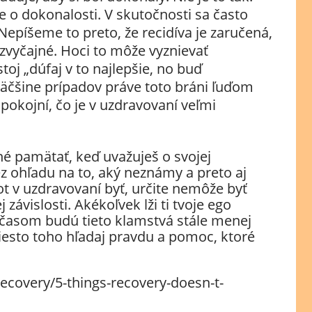
e o dokonalosti. V skutočnosti sa často
Nepíšeme to preto, že recidíva je zaručená,
nezvyčajné. Hoci to môže vyznievať
toj „dúfaj v to najlepšie, no buď
 väčšine prípadov práve toto bráni ľuďom
pokojní, čo je v uzdravovaní veľmi
bné pamätať, keď uvažuješ o svojej
ez ohľadu na to, aký neznámy a preto aj
t v uzdravovaní byť, určite nemôže byť
ej závislosti. Akékoľvek lži ti tvoje ego
, časom budú tieto klamstvá stále menej
miesto toho hľadaj pravdu a pomoc, ktoré
covery/5-things-recovery-doesn-t-