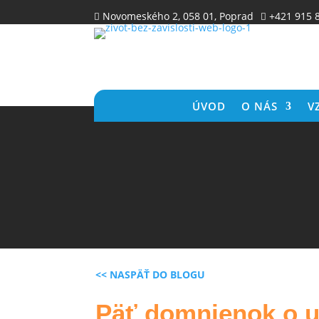
Novomeského 2, 058 01, Poprad
+421 915 


ÚVOD
O NÁS
V
<< NASPÄŤ DO BLOGU
Päť domnienok o u