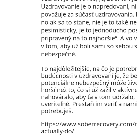
Uzdravovanie je o napredovaní, ni
považuje za súčasť uzdravovania. 
no ak sa to stane, nie je to také 
pesimisticky, je to jednoducho pos
pripravený na to najhoršie“. A vo
v tom, aby už boli sami so sebou s
nebezpečné.
To najdôležitejšie, na čo je potre
budúcnosti v uzdravovaní je, že b
potenciálne nebezpečný môže živo
horší než to, čo si už zažil v aktívn
nahováralo, aby ťa v tom udržalo
uveriteľné. Prestaň im veriť a na
potrebuješ.
https://www.soberrecovery.com/re
actually-do/