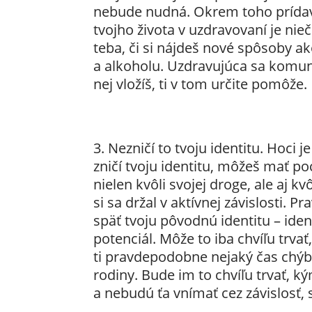
nebude nudná. Okrem toho prídav
tvojho života v uzdravovaní je nie
teba, či si nájdeš nové spôsoby a
a alkoholu. Uzdravujúca sa komunit
nej vložíš, ti v tom určite pomôže.
Nezničí to tvoju identitu. Hoci j
zničí tvoju identitu, môžeš mať poc
nielen kvôli svojej droge, ale aj kvô
si sa držal v aktívnej závislosti. P
späť tvoju pôvodnú identitu – ident
potenciál. Môže to iba chvíľu trv
ti pravdepodobne nejaký čas chýbal
rodiny. Bude im to chvíľu trvať, k
a nebudú ťa vnímať cez závislosť, s