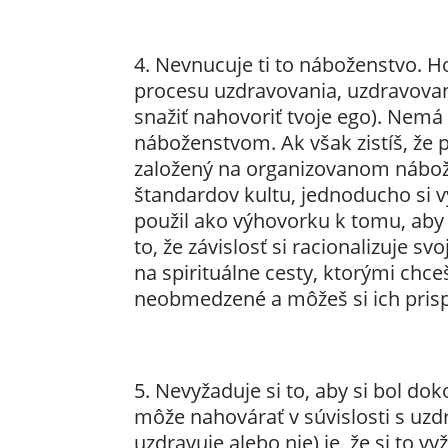
Nevnucuje ti to náboženstvo. Ho
procesu uzdravovania, uzdravovani
snažiť nahovoriť tvoje ego). Nem
náboženstvom. Ak však zistíš, že p
založený na organizovanom nábože
štandardov kultu, jednoducho si v
použil ako výhovorku k tomu, aby s
to, že závislosť si racionalizuje s
na spirituálne cesty, ktorými chc
neobmedzené a môžeš si ich prisp
Nevyžaduje si to, aby si bol doko
môže nahovárať v súvislosti s uzd
uzdravuje alebo nie) je, že si to vy