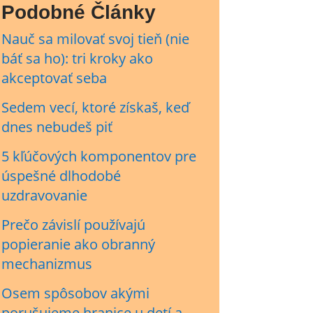
Podobné Články
Nauč sa milovať svoj tieň (nie
báť sa ho): tri kroky ako
akceptovať seba
Sedem vecí, ktoré získaš, keď
dnes nebudeš piť
5 kľúčových komponentov pre
úspešné dlhodobé
uzdravovanie
Prečo závislí používajú
popieranie ako obranný
mechanizmus
Osem spôsobov akými
porušujeme hranice u detí a