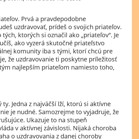
riateľov. Prvá a pravdepodobne
budeš uzdravovať, prídeš o svojich priateľov.
ých, ktorých si označil ako „priateľov“. Je
učíš, ako vyzerá skutočné priateľstvo
lnej komunity iba s tými, ktorí chcú pre
 je, že uzdravovanie ti poskytne príležitosť
tým najlepším priateľom namiesto toho,
ty. Jedna z najväčší lží, ktorú si aktívne
anie je nudné. Samozrejme to vyjadruje, že
zrušujúce. Ukazuje to na stupeň
láda v aktívnej závislosti. Nijaká choroba
snaha o uzdravovania z danej choroby