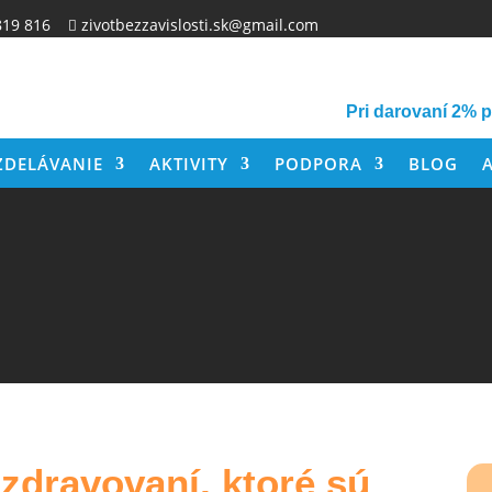
819 816
zivotbezzavislosti.sk@gmail.com

Pri darovaní 2% 
ZDELÁVANIE
AKTIVITY
PODPORA
BLOG
zdravovaní, ktoré sú