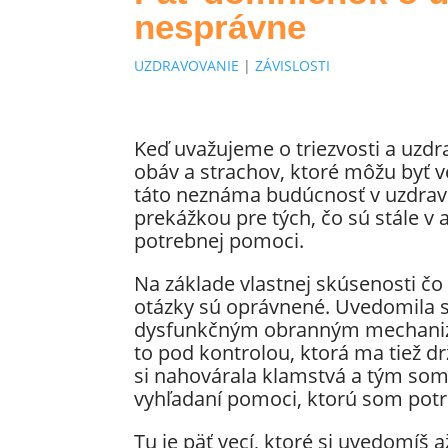
nesprávne
UZDRAVOVANIE
|
ZÁVISLOSTI
Keď uvažujeme o triezvosti a uzdra
obáv a strachov, ktoré môžu byť v
táto neznáma budúcnosť v uzdravo
prekážkou pre tých, čo sú stále v a
potrebnej pomoci.
Na základe vlastnej skúsenosti čo 
otázky sú oprávnené. Uvedomila s
dysfunkčným obranným mechanizm
to pod kontrolou, ktorá ma tiež dr
si nahovárala klamstvá a tým som
vyhľadaní pomoci, ktorú som potr
Tu je päť vecí, ktoré si uvedomíš