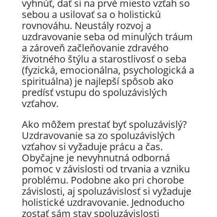
vyhnúť, dať si na prvé miesto vzťah so
sebou a usilovať sa o holistickú
rovnováhu. Neustály rozvoj a
uzdravovanie seba od minulých tráum
a zároveň začleňovanie zdravého
životného štýlu a starostlivosť o seba
(fyzická, emocionálna, psychologická a
spirituálna) je najlepší spôsob ako
predísť vstupu do spoluzávislých
vzťahov.
Ako môžem prestať byť spoluzávislý?
Uzdravovanie sa zo spoluzávislých
vzťahov si vyžaduje prácu a čas.
Obyčajne je nevyhnutná odborná
pomoc v závislosti od trvania a vzniku
problému. Podobne ako pri chorobe
závislosti, aj spoluzávislosť si vyžaduje
holistické uzdravovanie. Jednoducho
zostať sám stav spoluzávislosti