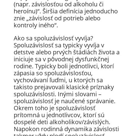
(napr. závislosťou od alkoholu či
heroínu)“. Širšia definícia jednoducho
znie „závislosť od potrieb alebo
kontroly iného“.
Ako sa spoluzávislosť vyvíja?
Spoluzávislosť sa typicky vyvíja v
detstve alebo prvých štádiách života a
iniciuje sa v pôvodnej dysfunkčnej
rodine. Typicky boli jednotlivci, ktorí
zápasia so spoluzávislosťou,
vychovávaní ľuďmi, u ktorých sa
takisto prejavovali klasické príznaky
spoluzávislosti. Inými slovami –
spoluzávislosť je naučené správanie.
Okrem toho je spoluzávislosť
prítomná u jednotlivcov, ktorí sú
dospelé deti alkoholikov/závislých.
Napokon rodinná dynamika závislosti
takmer vždy plodí spoluzávislosť.