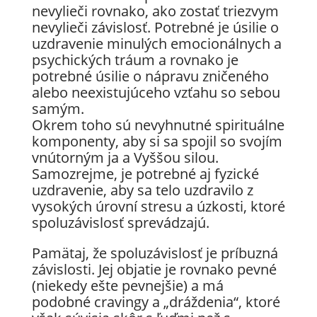
nevylieči rovnako, ako zostať triezvym
nevylieči závislosť. Potrebné je úsilie o
uzdravenie minulých emocionálnych a
psychických tráum a rovnako je
potrebné úsilie o nápravu zničeného
alebo neexistujúceho vzťahu so sebou
samým.
Okrem toho sú nevyhnutné spirituálne
komponenty, aby si sa spojil so svojím
vnútorným ja a Vyššou silou.
Samozrejme, je potrebné aj fyzické
uzdravenie, aby sa telo uzdravilo z
vysokých úrovní stresu a úzkosti, ktoré
spoluzávislosť sprevádzajú.
Pamätaj, že spoluzávislosť je príbuzná
závislosti. Jej objatie je rovnako pevné
(niekedy ešte pevnejšie) a má
podobné cravingy a „dráždenia“, ktoré