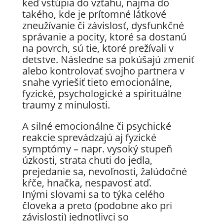
keď vstúpia do vzťahu, najmä do
takého, kde je prítomné látkové
zneužívanie či závislosť, dysfunkčné
správanie a pocity, ktoré sa dostanú
na povrch, sú tie, ktoré prežívali v
detstve. Následne sa pokúšajú zmeniť
alebo kontrolovať svojho partnera v
snahe vyriešiť tieto emocionálne,
fyzické, psychologické a spirituálne
traumy z minulosti.
A silné emocionálne či psychické
reakcie sprevádzajú aj fyzické
symptómy – napr. vysoký stupeň
úzkosti, strata chuti do jedla,
prejedanie sa, nevoľnosti, žalúdočné
kŕče, hnačka, nespavosť atď.
Inými slovami sa to týka celého
človeka a preto (podobne ako pri
závislosti) jednotlivci so