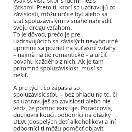
však súvisia skôr s ľuďmi než s
látkami. Preto tí, ktorí sa uzdravujú zo
závislosti, môžu určite byť alebo sa
stať spoluzávislými v snahe nahradiť
svoju drogu vzťahom.
To je dôvod, prečo je pre
uzdravujúcich sa závislých nevyhnutné
úprimne sa pozrieť na súčasné vzťahy
– najmä na tie romantické – a určiť
povahu každého z nich. Ak je tam
prítomná spoluzávislosť, musí sa
riešiť.
A pre tých, čo zápasia so
spoluzávislosťou – bez ohľadu na to, či
sa uzdravuješ zo závislosti alebo nie –
vedz, že pomoc existuje. Poradcovia,
duchovní kouči, odborníci na otázky
DDA (dospelých detí alkoholikov) a iní
odborníci ti môžu pomôcť objaviť