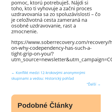
pomoc, ktorú potrebuješ. Nájdi si
toho, kto ti vyhovuje a začni proces
uzdravovania sa zo spoluzávislosti – čo
je celoživotná cesta zameraná na
osobné uzdravovanie, rast a
zmocnenie.
https://www.soberrecovery.com/recovery/h
on-why-codependency-has-such-a-
tight-grip-on-you/?
utm_source=newsletter&utm_campaign=C
←
Konflikt medzi 12-krokovými anonymnými
skupinami a vedou: Historický pohľad
“Ďalší
→
Podobné Články