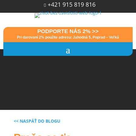
+421 915 819 816

PODPORTE NÁS 2% >>
Pri darovaní 2% použite adresu: Jahodná 5, Poprad – Veľká
<< NASPÄŤ DO BLOGU