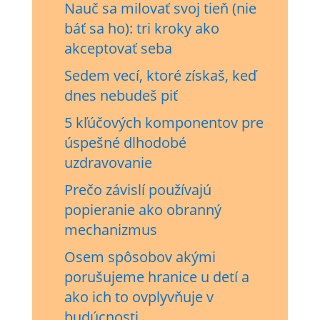
Nauč sa milovať svoj tieň (nie
báť sa ho): tri kroky ako
akceptovať seba
Sedem vecí, ktoré získaš, keď
dnes nebudeš piť
5 kľúčových komponentov pre
úspešné dlhodobé
uzdravovanie
Prečo závislí používajú
popieranie ako obranný
mechanizmus
Osem spôsobov akými
porušujeme hranice u detí a
ako ich to ovplyvňuje v
budúcnosti