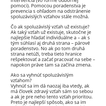
intervencia (vo forme odbornej
pomoci). Pomocou poradenstva je
prevencia s ohľadom na odstránenie
spoluzávislých vzťahov stále možná.
Čo ak spoluzávislý vzťah už existuje?
Ak taký vzťah už existuje, skutočne je
najlepšie hľadať individuálne a – ak s
tým súhlasí aj druhá strana – párové
poradenstvo. No ak po tom druhá
strana netúži, treba tieto hranice
rešpektovať a začať pracovať na sebe –
napokon práve tam sa začína zmena.
Ako sa vyhnúť spoluzávislým
vzťahom?
Vyhnúť sa im dá naozaj iba vtedy, ak
má človek zdravý vzťah sám so sebou
a ak je pre neho tento vzťah prioritou.
Preto je najlepší spôsob, ako sa im