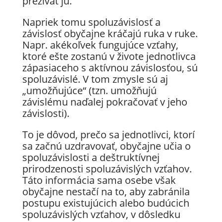
prežívať ju.
Napriek tomu spoluzávislosť a
závislosť obyčajne kráčajú ruka v ruke.
Napr. akékoľvek fungujúce vzťahy,
ktoré ešte zostanú v živote jednotlivca
zápasiaceho s aktívnou závislosťou, sú
spoluzávislé. V tom zmysle sú aj
„umožňujúce“ (tzn. umožňujú
závislému naďalej pokračovať v jeho
závislosti).
To je dôvod, prečo sa jednotlivci, ktorí
sa začnú uzdravovať, obyčajne učia o
spoluzávislosti a deštruktívnej
prirodzenosti spoluzávislých vzťahov.
Táto informácia sama osebe však
obyčajne nestačí na to, aby zabránila
postupu existujúcich alebo budúcich
spoluzávislých vzťahov, v dôsledku