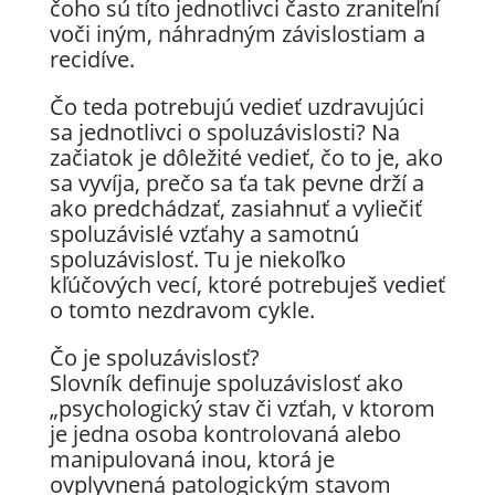
čoho sú títo jednotlivci často zraniteľní
voči iným, náhradným závislostiam a
recidíve.
Čo teda potrebujú vedieť uzdravujúci
sa jednotlivci o spoluzávislosti? Na
začiatok je dôležité vedieť, čo to je, ako
sa vyvíja, prečo sa ťa tak pevne drží a
ako predchádzať, zasiahnuť a vyliečiť
spoluzávislé vzťahy a samotnú
spoluzávislosť. Tu je niekoľko
kľúčových vecí, ktoré potrebuješ vedieť
o tomto nezdravom cykle.
Čo je spoluzávislosť?
Slovník definuje spoluzávislosť ako
„psychologický stav či vzťah, v ktorom
je jedna osoba kontrolovaná alebo
manipulovaná inou, ktorá je
ovplyvnená patologickým stavom