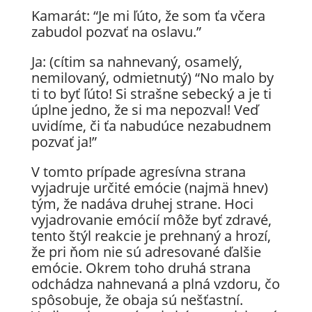
Kamarát: “Je mi ľúto, že som ťa včera
zabudol pozvať na oslavu.”
Ja: (cítim sa nahnevaný, osamelý,
nemilovaný, odmietnutý) “No malo by
ti to byť ľúto! Si strašne sebecký a je ti
úplne jedno, že si ma nepozval! Veď
uvidíme, či ťa nabudúce nezabudnem
pozvať ja!”
V tomto prípade agresívna strana
vyjadruje určité emócie (najmä hnev)
tým, že nadáva druhej strane. Hoci
vyjadrovanie emócií môže byť zdravé,
tento štýl reakcie je prehnaný a hrozí,
že pri ňom nie sú adresované ďalšie
emócie. Okrem toho druhá strana
odchádza nahnevaná a plná vzdoru, čo
spôsobuje, že obaja sú nešťastní.