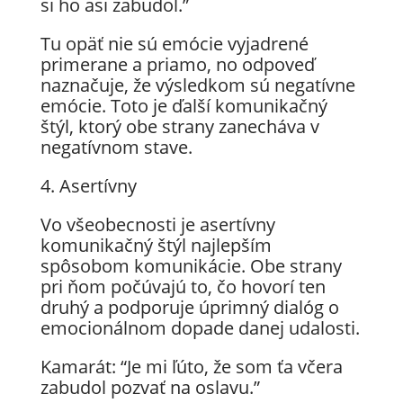
si ho asi zabudol.”
Tu opäť nie sú emócie vyjadrené
primerane a priamo, no odpoveď
naznačuje, že výsledkom sú negatívne
emócie. Toto je ďalší komunikačný
štýl, ktorý obe strany zanecháva v
negatívnom stave.
4. Asertívny
Vo všeobecnosti je asertívny
komunikačný štýl najlepším
spôsobom komunikácie. Obe strany
pri ňom počúvajú to, čo hovorí ten
druhý a podporuje úprimný dialóg o
emocionálnom dopade danej udalosti.
Kamarát: “Je mi ľúto, že som ťa včera
zabudol pozvať na oslavu.”