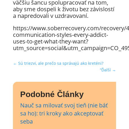
väčšiu šancu spolupracovať na tom,
aby sme dospeli k životu bez závislostí
a napredovali v uzdravovaní.
https://www.soberrecovery.com/recovery/4
communication-styles-every-addict-
uses-to-get-what-they-want?
utm_source=social&utm_campaign=CO_49
←
Sú triezvi, ale prečo sa správajú ako kreténi?
“Ďalší
→
Podobné Články
Nauč sa milovať svoj tieň (nie báť
sa ho): tri kroky ako akceptovať
seba