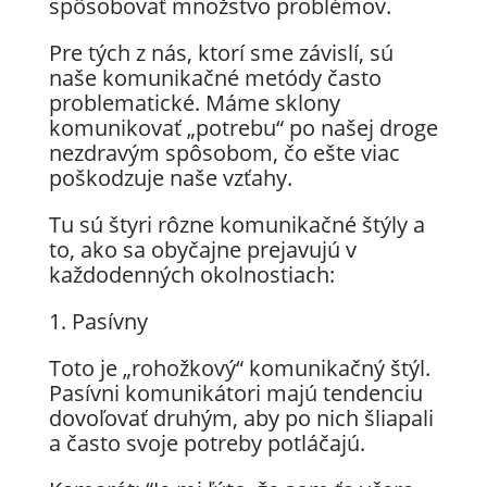
spôsobovať množstvo problémov.
Pre tých z nás, ktorí sme závislí, sú
naše komunikačné metódy často
problematické. Máme sklony
komunikovať „potrebu“ po našej droge
nezdravým spôsobom, čo ešte viac
poškodzuje naše vzťahy.
Tu sú štyri rôzne komunikačné štýly a
to, ako sa obyčajne prejavujú v
každodenných okolnostiach:
1. Pasívny
Toto je „rohožkový“ komunikačný štýl.
Pasívni komunikátori majú tendenciu
dovoľovať druhým, aby po nich šliapali
a často svoje potreby potláčajú.