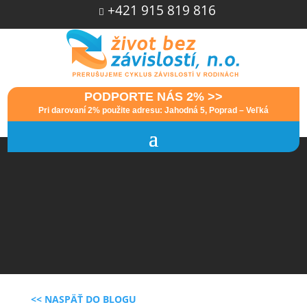
+421 915 819 816

PODPORTE NÁS 2% >>
Pri darovaní 2% použite adresu: Jahodná 5, Poprad – Veľká
<< NASPÄŤ DO BLOGU