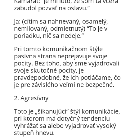
Kamarát: “Je mi ľúto, že som ťa včera
zabudol pozvať na oslavu.”
Ja: (cítim sa nahnevaný, osamelý,
nemilovaný, odmietnutý) “To je v
poriadku, nič sa nedeje.”
Pri tomto komunikačnom štýle
pasívna strana neprejavuje svoje
pocity. Bez toho, aby sme vyjadrovali
svoje skutočné pocity, je
pravdepodobné, že ich potláčame, čo
je pre závislého veľmi ne bezpečné.
2. Agresívny
Toto je „šikanujúci“ štýl komunikácie,
pri ktorom má dotyčný tendenciu
vyhrážať sa alebo vyjadrovať vysoký
stupeň hnevu.