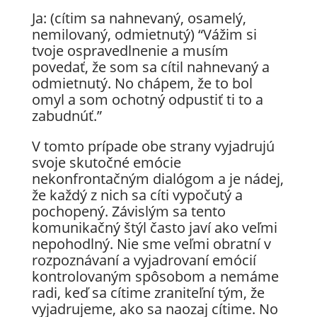
Ja: (cítim sa nahnevaný, osamelý,
nemilovaný, odmietnutý) “Vážim si
tvoje ospravedlnenie a musím
povedať, že som sa cítil nahnevaný a
odmietnutý. No chápem, že to bol
omyl a som ochotný odpustiť ti to a
zabudnúť.”
V tomto prípade obe strany vyjadrujú
svoje skutočné emócie
nekonfrontačným dialógom a je nádej,
že každý z nich sa cíti vypočutý a
pochopený. Závislým sa tento
komunikačný štýl často javí ako veľmi
nepohodlný. Nie sme veľmi obratní v
rozpoznávaní a vyjadrovaní emócií
kontrolovaným spôsobom a nemáme
radi, keď sa cítime zraniteľní tým, že
vyjadrujeme, ako sa naozaj cítime. No