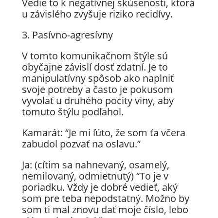
Vedie to k negatívnej skúsenosti, ktorá
u závislého zvyšuje riziko recidívy.
3. Pasívno-agresívny
V tomto komunikačnom štýle sú
obyčajne závislí dosť zdatní. Je to
manipulatívny spôsob ako naplniť
svoje potreby a často je pokusom
vyvolať u druhého pocity viny, aby
tomuto štýlu podľahol.
Kamarát: “Je mi ľúto, že som ťa včera
zabudol pozvať na oslavu.”
Ja: (cítim sa nahnevaný, osamelý,
nemilovaný, odmietnutý) “To je v
poriadku. Vždy je dobré vedieť, aký
som pre teba nepodstatný. Možno by
som ti mal znovu dať moje číslo, lebo