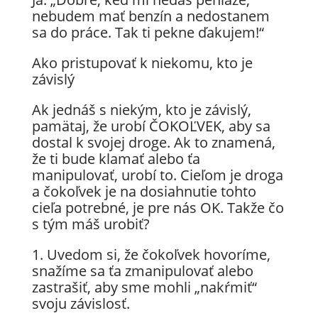
nebudem mať benzín a nedostanem
sa do práce. Tak ti pekne ďakujem!“
Ako pristupovať k niekomu, kto je
závislý
Ak jednáš s niekým, kto je závislý,
pamätaj, že urobí ČOKOĽVEK, aby sa
dostal k svojej droge. Ak to znamená,
že ti bude klamať alebo ťa
manipulovať, urobí to. Cieľom je droga
a čokoľvek je na dosiahnutie tohto
cieľa potrebné, je pre nás OK. Takže čo
s tým máš urobiť?
1. Uvedom si, že čokoľvek hovoríme,
snažíme sa ťa zmanipulovať alebo
zastrašiť, aby sme mohli „nakŕmiť“
svoju závislosť.