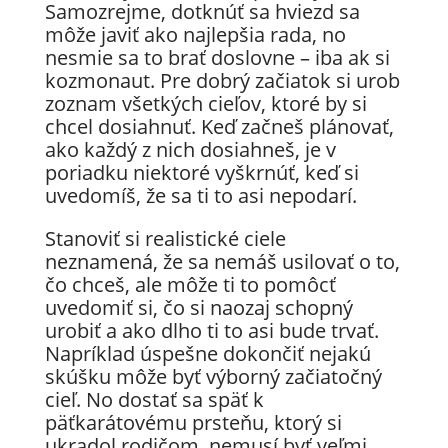
Samozrejme, dotknúť sa hviezd sa
môže javiť ako najlepšia rada, no
nesmie sa to brať doslovne – iba ak si
kozmonaut. Pre dobrý začiatok si urob
zoznam všetkých cieľov, ktoré by si
chcel dosiahnuť. Keď začneš plánovať,
ako každý z nich dosiahneš, je v
poriadku niektoré vyškrnúť, keď si
uvedomíš, že sa ti to asi nepodarí.
Stanoviť si realistické ciele
neznamená, že sa nemáš usilovať o to,
čo chceš, ale môže ti to pomôcť
uvedomiť si, čo si naozaj schopný
urobiť a ako dlho ti to asi bude trvať.
Napríklad úspešne dokončiť nejakú
skúšku môže byť výborný začiatočný
cieľ. No dostať sa späť k
päťkarátovému prsteňu, ktorý si
ukradol rodičom, nemusí byť veľmi