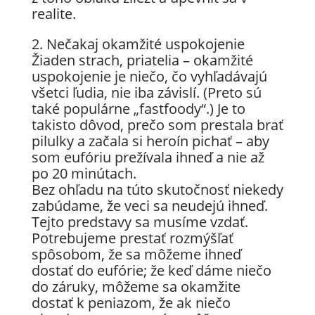
realite.
2. Nečakaj okamžité uspokojenie
Žiaden strach, priatelia – okamžité
uspokojenie je niečo, čo vyhľadávajú
všetci ľudia, nie iba závislí. (Preto sú
také populárne „fastfoody“.) Je to
takisto dôvod, prečo som prestala brať
pilulky a začala si heroín pichať – aby
som eufóriu prežívala ihneď a nie až
po 20 minútach.
Bez ohľadu na túto skutočnosť niekedy
zabúdame, že veci sa neudejú ihneď.
Tejto predstavy sa musíme vzdať.
Potrebujeme prestať rozmýšľať
spôsobom, že sa môžeme ihneď
dostať do eufórie; že keď dáme niečo
do záruky, môžeme sa okamžite
dostať k peniazom, že ak niečo