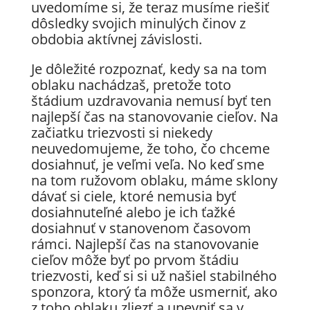
uvedomíme si, že teraz musíme riešiť
dôsledky svojich minulých činov z
obdobia aktívnej závislosti.
Je dôležité rozpoznať, kedy sa na tom
oblaku nachádzaš, pretože toto
štádium uzdravovania nemusí byť ten
najlepší čas na stanovovanie cieľov. Na
začiatku triezvosti si niekedy
neuvedomujeme, že toho, čo chceme
dosiahnuť, je veľmi veľa. No keď sme
na tom ružovom oblaku, máme sklony
dávať si ciele, ktoré nemusia byť
dosiahnuteľné alebo je ich ťažké
dosiahnuť v stanovenom časovom
rámci. Najlepší čas na stanovovanie
cieľov môže byť po prvom štádiu
triezvosti, keď si si už našiel stabilného
sponzora, ktorý ťa môže usmerniť, ako
z toho oblaku zliezť a upevniť sa v