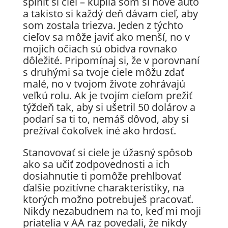
splniť si cieľ – kúpila som si nové auto
a takisto si každý deň dávam cieľ, aby
som zostala triezva. Jeden z týchto
cieľov sa môže javiť ako menší, no v
mojich očiach sú obidva rovnako
dôležité. Pripomínaj si, že v porovnaní
s druhými sa tvoje ciele môžu zdať
malé, no v tvojom živote zohrávajú
veľkú rolu. Ak je tvojím cieľom prežiť
týždeň tak, aby si ušetril 50 dolárov a
podarí sa ti to, nemáš dôvod, aby si
prežíval čokoľvek iné ako hrdosť.
Stanovovať si ciele je úžasný spôsob
ako sa učiť zodpovednosti a ich
dosiahnutie ti pomôže prehlbovať
ďalšie pozitívne charakteristiky, na
ktorých možno potrebuješ pracovať.
Nikdy nezabudnem na to, keď mi moji
priatelia v AA raz povedali, že nikdy