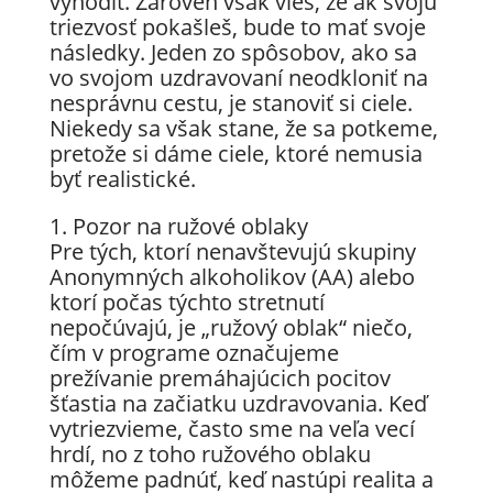
vyhodiť. Zároveň však vieš, že ak svoju
triezvosť pokašleš, bude to mať svoje
následky. Jeden zo spôsobov, ako sa
vo svojom uzdravovaní neodkloniť na
nesprávnu cestu, je stanoviť si ciele.
Niekedy sa však stane, že sa potkeme,
pretože si dáme ciele, ktoré nemusia
byť realistické.
1. Pozor na ružové oblaky
Pre tých, ktorí nenavštevujú skupiny
Anonymných alkoholikov (AA) alebo
ktorí počas týchto stretnutí
nepočúvajú, je „ružový oblak“ niečo,
čím v programe označujeme
prežívanie premáhajúcich pocitov
šťastia na začiatku uzdravovania. Keď
vytriezvieme, často sme na veľa vecí
hrdí, no z toho ružového oblaku
môžeme padnúť, keď nastúpi realita a