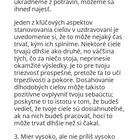
ukradneme z potravín, môžeme sa
ihneď najesť.
Jeden z kľúčových aspektov
stanovovania cieľov v uzdravovaní je
uvedomenie si, že to môže nejaký čas
trvať, kým ich splníme. Niektoré ciele
trvajú dlhšie ako druhé, no väčšina
tých, čo za niečo stoja, neprinesie
okamžité výsledky. Je to pre tvoju
triezvosť prospešné, pretože ťa to učí
trpezlivosti a pokore. Dosahovanie
dlhodobých cieľov môže takisto
pozitívne ovplyvniť tvoju sebaúctu;
poskytne ti to istotu v tom, že budeš
vedieť, že tvoje ciele sú dosiahnuteľné,
ak na nich budeš pracovať, hoci to
môže trvať dlhšie než si čakal.
3. Mier vysoko, ale nie príliš vysoko