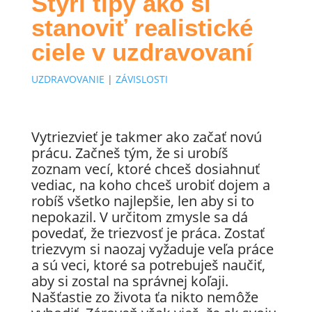
Štyri tipy ako si
stanoviť realistické
ciele v uzdravovaní
UZDRAVOVANIE
|
ZÁVISLOSTI
Vytriezvieť je takmer ako začať novú
prácu. Začneš tým, že si urobíš
zoznam vecí, ktoré chceš dosiahnuť
vediac, na koho chceš urobiť dojem a
robíš všetko najlepšie, len aby si to
nepokazil. V určitom zmysle sa dá
povedať, že triezvosť je práca. Zostať
triezvym si naozaj vyžaduje veľa práce
a sú veci, ktoré sa potrebuješ naučiť,
aby si zostal na správnej koľaji.
Našťastie zo života ťa nikto nemôže