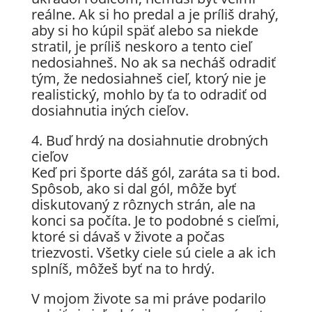
reálne. Ak si ho predal a je príliš drahý,
aby si ho kúpil späť alebo sa niekde
stratil, je príliš neskoro a tento cieľ
nedosiahneš. No ak sa necháš odradiť
tým, že nedosiahneš cieľ, ktorý nie je
realistický, mohlo by ťa to odradiť od
dosiahnutia iných cieľov.
4. Buď hrdý na dosiahnutie drobných
cieľov
Keď pri športe dáš gól, zaráta sa ti bod.
Spôsob, ako si dal gól, môže byť
diskutovaný z rôznych strán, ale na
konci sa počíta. Je to podobné s cieľmi,
ktoré si dávaš v živote a počas
triezvosti. Všetky ciele sú ciele a ak ich
splníš, môžeš byť na to hrdý.
V mojom živote sa mi práve podarilo