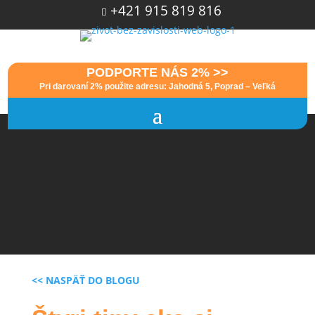
+421 915 819 816

PODPORTE NÁS 2% >>
Pri darovaní 2% použite adresu: Jahodná 5, Poprad – Veľká
<< NASPÄŤ DO BLOGU