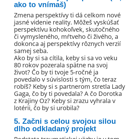
ako to vnímaš)
Zmena perspektívy ti dá celkom nové
jasné videnie reality. Môžeš vyskúšať
perspektívu kohokoľvek, skutočného
či vymysleného, mŕtveho či živého, a
dokonca aj perspektívy rôznych verzií
samej seba.
Ako by si sa cítila, keby si sa vo veku
80 rokov pozerala spätne na svoj
život? Čo by ti tvoje 5-ročné ja
povedalo v súvislosti s tým, čo teraz
robíš? Keby si s partnerom stretla Lady
Gaga, čo by ti povedala? A čo Dorotka
z Krajiny Oz? Keby si zrazu vyhrala v
lotérii, čo by si urobila?
5. Začni s celou svojou silou
dlho odkladaný projekt