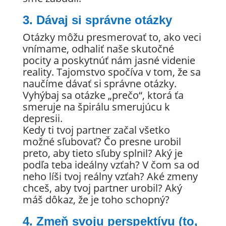
3. Dávaj si správne otázky
Otázky môžu presmerovať to, ako veci
vnímame, odhaliť naše skutočné
pocity a poskytnúť nám jasné videnie
reality. Tajomstvo spočíva v tom, že sa
naučíme dávať si správne otázky.
Vyhýbaj sa otázke „prečo“, ktorá ťa
smeruje na špirálu smerujúcu k
depresii.
Kedy ti tvoj partner začal všetko
možné sľubovať? Čo presne urobil
preto, aby tieto sľuby splnil? Aký je
podľa teba ideálny vzťah? V čom sa od
neho líši tvoj reálny vzťah? Aké zmeny
chceš, aby tvoj partner urobil? Aký
máš dôkaz, že je toho schopný?
4. Zmeň svoju perspektívu (to,