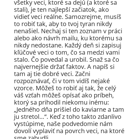
všetky veci, ktoré sa dejú (a ktoré sa
stali), je ten najlepší začiatok, ako
vidieť veci reálne. Samozrejme, musíš
to robiť tak, aby to tvoj tyran nikdy
nenašiel. Nechaj si ten zoznam v práci
alebo ako návrh mailu, ku ktorému sa
nikdy nedostane. Každý deň si zapisuj
kľúčové veci o tom, čo sa medzi vami
stalo. Čo povedal a urobil. Snaž sa čo
najvernejšie držať faktov. A napíš si
tam aj tie dobré veci. Začni
rozpoznávať, či v tom vidíš nejaké
vzorce. Môžeš to robiť aj tak, že celý
váš vzťah môžeš opísať ako príbeh,
ktorý sa prihodil niekomu inému:
„Jedného dňa prišiel do kaviarne a tam
ju stretol…“. Keď z toho takto zdanlivo
vystúpime, naše podvedomie nám
dovolí vyplaviť na povrch veci, na ktoré
sme zabudli.