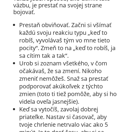
väzbu, je prestať na svojej strane
bojovať.
Prestaň obviňovať. Začni si všímať
každú svoju reakciu typu „keď to
robíš, vyvolávaš tým vo mne tieto
pocity“. Zmeň to na „keď to robíš, ja
sa cítim tak a tak“.
Urob si zoznam všetkého, v čom
očakávaš, že sa zmení. Nikoho
zmeniť nemôžeš. Snaž sa prestať
podporovať akúkoľvek z týchto
zmien (toto ti tiež pomôže, aby si ho
videla oveľa jasnejšie).
Keď sa vytočíš, zavolaj dobrej
priateľke. Nastav si časovač, aby
tvoje chrlenie netrvalo viac ako 5