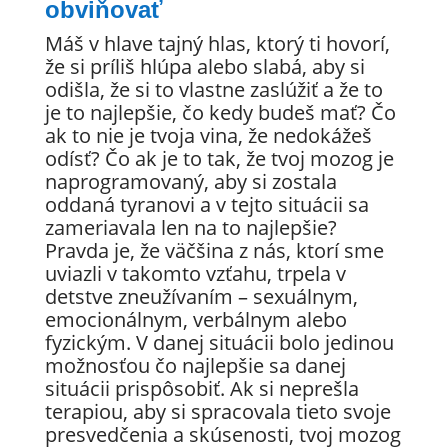
obviňovať
Máš v hlave tajný hlas, ktorý ti hovorí,
že si príliš hlúpa alebo slabá, aby si
odišla, že si to vlastne zaslúžiť a že to
je to najlepšie, čo kedy budeš mať? Čo
ak to nie je tvoja vina, že nedokážeš
odísť? Čo ak je to tak, že tvoj mozog je
naprogramovaný, aby si zostala
oddaná tyranovi a v tejto situácii sa
zameriavala len na to najlepšie?
Pravda je, že väčšina z nás, ktorí sme
uviazli v takomto vzťahu, trpela v
detstve zneužívaním – sexuálnym,
emocionálnym, verbálnym alebo
fyzickým. V danej situácii bolo jedinou
možnosťou čo najlepšie sa danej
situácii prispôsobiť. Ak si neprešla
terapiou, aby si spracovala tieto svoje
presvedčenia a skúsenosti, tvoj mozog