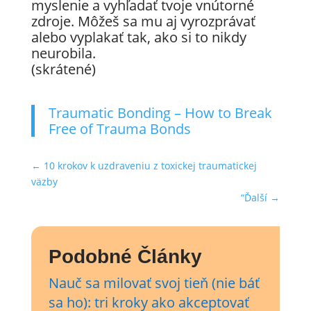
myslenie a vyhľadať tvoje vnútorné
zdroje. Môžeš sa mu aj vyrozprávať
alebo vyplakať tak, ako si to nikdy
neurobila.
(skrátené)
Traumatic Bonding – How to Break
Free of Trauma Bonds
←
10 krokov k uzdraveniu z toxickej traumatickej
väzby
“Ďalší
→
Podobné Články
Nauč sa milovať svoj tieň (nie báť
sa ho): tri kroky ako akceptovať