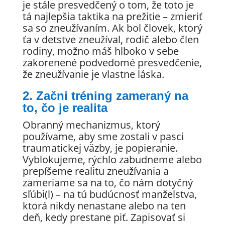
je stále presvedčený o tom, že toto je
tá najlepšia taktika na prežitie – zmieriť
sa so zneužívaním. Ak bol človek, ktorý
ťa v detstve zneužíval, rodič alebo člen
rodiny, možno máš hlboko v sebe
zakorenené podvedomé presvedčenie,
že zneužívanie je vlastne láska.
2. Začni tréning zameraný na
to, čo je realita
Obranný mechanizmus, ktorý
používame, aby sme zostali v pasci
traumatickej väzby, je popieranie.
Vyblokujeme, rýchlo zabudneme alebo
prepíšeme realitu zneužívania a
zameriame sa na to, čo nám dotyčný
sľúbi(l) – na tú budúcnosť manželstva,
ktorá nikdy nenastane alebo na ten
deň, kedy prestane piť. Zapisovať si