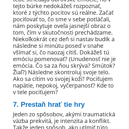
tejto búrke nedokážeš rozpoznať,
ktoré z týchto pocitov sú reálne. Začať
pociťovať to, čo sme v sebe potláčali,
nám poskytuje oveľa jasnejší obraz o
tom, čím v skutočnosti prechádzame.
Niekoľkokrát cez deň si nastav budík a
následne si minútu poseď v snahe
všímať si, čo naozaj cítiš. Dokážeš tú
emóciu pomenovať? (Unudenosť nie je
emócia. Čo sa za ňou skrýva? Smútok?
Žiaľ?) Následne skontroluj svoje telo.
Ako sa cítim vo svojej koži? Pociťujem
napätie, nepokoj, vyčerpanosť? Kde to
v tele pociťujem?
7. Prestaň hrať tie hry
Jeden zo spôsobov, akými traumatická
väzba prekvitá, je intenzita a konflikt.
Takže jeden spôsob, ako utlmiť túto