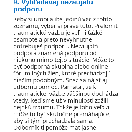
9. Vyhľadávaj nezaujatú
podporu
Keby si urobila iba jedinú vec z tohto
zoznamu, vyber si práve túto. Prelomiť
traumatickú väzbu je veľmi ťažké
osamote a preto nevyhnutne
potrebuješ podporu. Nezaujatá
podpora znamená podporu od
niekoho mimo tejto situácie. Môže to
byť podporná skupina alebo online
fórum iných žien, ktoré prechádzajú
niečím podobným. Snaž sa nájsť aj
odbornú pomoc. Pamätaj, že k
traumatickej väzbe väčšinou dochádza
vtedy, keď sme už v minulosti zažili
nejakú traumu. Takže je toho veľa a
môže to byť skutočne premáhajúce,
aby si tým prechádzala sama.
Odborník ti pomôže mať jasné