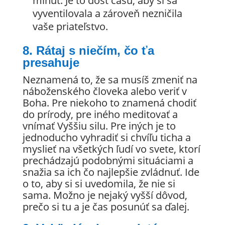
minút. Je to dosť času, aby si sa
vyventilovala a zároveň nezničila
vaše priateľstvo.
8. Rátaj s niečím, čo ťa
presahuje
Neznamená to, že sa musíš zmeniť na
náboženského človeka alebo veriť v
Boha. Pre niekoho to znamená chodiť
do prírody, pre iného meditovať a
vnímať Vyššiu silu. Pre iných je to
jednoducho vyhradiť si chvíľu ticha a
myslieť na všetkých ľudí vo svete, ktorí
prechádzajú podobnými situáciami a
snažia sa ich čo najlepšie zvládnuť. Ide
o to, aby si si uvedomila, že nie si
sama. Možno je nejaký vyšší dôvod,
prečo si tu a je čas posunúť sa ďalej.