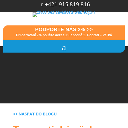
+421 915 819 816

PODPORTE NÁS 2% >>
Pri darovaní 2% použite adresu: Jahodná 5, Poprad – Veľká
<< NASPÄŤ DO BLOGU