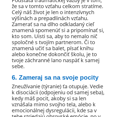
Podstata traumatickej väzby je v tom,
že sa v tomto vzťahu celkom stratíme.
Celý náš život je len o intenzívnych
výšinách a prepadlinách vzťahu.
Zamerať sa na dlho odkladaný cieľ
znamená spomenúť si a pripomínať si,
kto som. Uisti sa, aby to nemalo nič
spoločné s tvojím partnerom. Či to
znamená učiť sa balet, písať knihu
alebo konečne dokončiť školu, je to
tvoje záchranné lano naspäť k samej
sebe.
6. Zameraj sa na svoje pocity
Zneužívanie (týranie) ťa otupuje. Vedie
k disociácii (odpojeniu od samej seba),
kedy máš pocit, akoby si sa len
vznášala mimo svojho tela, alebo k
emocionálnej dysregulácii, kde sa v
tebe striedajú obrovské emócie, no v