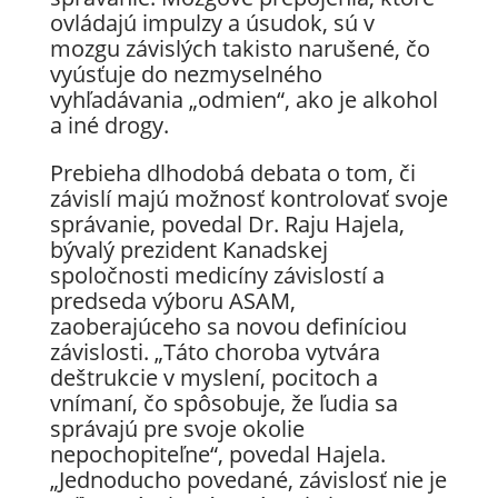
ovládajú impulzy a úsudok, sú v
mozgu závislých takisto narušené, čo
vyúsťuje do nezmyselného
vyhľadávania „odmien“, ako je alkohol
a iné drogy.
Prebieha dlhodobá debata o tom, či
závislí majú možnosť kontrolovať svoje
správanie, povedal Dr. Raju Hajela,
bývalý prezident Kanadskej
spoločnosti medicíny závislostí a
predseda výboru ASAM,
zaoberajúceho sa novou definíciou
závislosti. „Táto choroba vytvára
deštrukcie v myslení, pocitoch a
vnímaní, čo spôsobuje, že ľudia sa
správajú pre svoje okolie
nepochopiteľne“, povedal Hajela.
„Jednoducho povedané, závislosť nie je