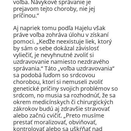
voľba. Návykové správanie je
prejavom tejto choroby, nie jej
príčinou.“
Aj napriek tomu podľa Hajelu však
práve voľba zohráva úlohu v získaní
pomoci. „Keďže neexistuje liek, ktorý
by sám o sebe dokázal závislosť
vyliečiť, je nevyhnutné zvoliť si
uzdravovanie namiesto nezdravého
správania.“ Táto „voľba uzdravovania“
sa podobá ľuďom so srdcovou
chorobou, ktorí si nemuseli zvoliť
genetické príčiny svojich problémov so
srdcom, no musia sa rozhodnúť, že sa
okrem medicínskych či chirurgických
zákrokov budú aj zdravšie stravovať
alebo začnú cvičiť. „Preto musíme
prestať moralizovať, obviňovať,
kontrolovať alebo sa uškŕňať nad