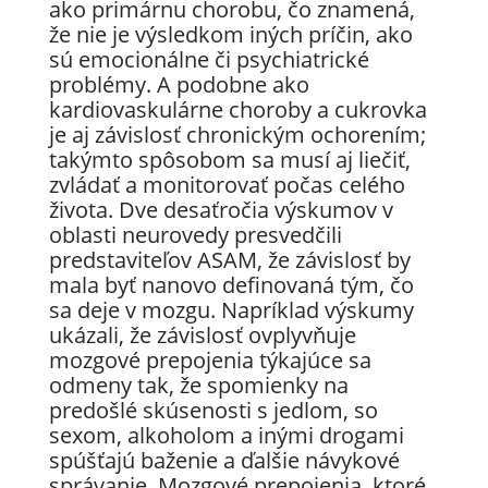
ako primárnu chorobu, čo znamená,
že nie je výsledkom iných príčin, ako
sú emocionálne či psychiatrické
problémy. A podobne ako
kardiovaskulárne choroby a cukrovka
je aj závislosť chronickým ochorením;
takýmto spôsobom sa musí aj liečiť,
zvládať a monitorovať počas celého
života. Dve desaťročia výskumov v
oblasti neurovedy presvedčili
predstaviteľov ASAM, že závislosť by
mala byť nanovo definovaná tým, čo
sa deje v mozgu. Napríklad výskumy
ukázali, že závislosť ovplyvňuje
mozgové prepojenia týkajúce sa
odmeny tak, že spomienky na
predošlé skúsenosti s jedlom, so
sexom, alkoholom a inými drogami
spúšťajú baženie a ďalšie návykové
správanie. Mozgové prepojenia, ktoré