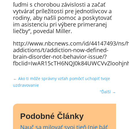
ľuďmi s chorobou závislosti a začať
vytvárať príležitosti pre jednotlivcov a
rodiny, aby našli pomoc a poskytovať
im asistenciu pri výbere primeranej
liečby“, povedal Miller.
http://www.nbcnews.com/id/44147493/ns/h
addictions/t/addiction-now-defined-
brain-disorder-not-behavior-issue/?
fbclid=IwAR15cTH6NQJ0k84UWCVvZloohjnh
←
Ako ti môže správny vzťah pomôcť uchopiť tvoje
uzdravovanie
“Ďalší
→
Podobné Články
Nauč sa milovať svoj tieň (nie báť