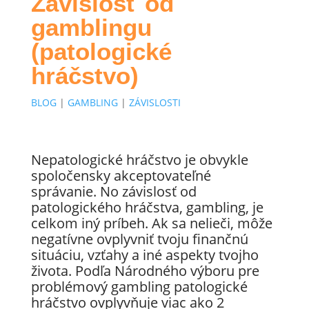
Závislosť od
gamblingu
(patologické
hráčstvo)
BLOG
|
GAMBLING
|
ZÁVISLOSTI
Nepatologické hráčstvo je obvykle
spoločensky akceptovateľné
správanie. No závislosť od
patologického hráčstva, gambling, je
celkom iný príbeh. Ak sa nelieči, môže
negatívne ovplyvniť tvoju finančnú
situáciu, vzťahy a iné aspekty tvojho
života. Podľa Národného výboru pre
problémový gambling patologické
hráčstvo ovplyvňuje viac ako 2