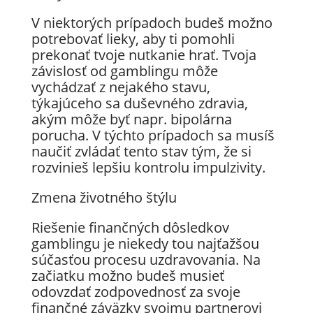
V niektorých prípadoch budeš možno
potrebovať lieky, aby ti pomohli
prekonať tvoje nutkanie hrať. Tvoja
závislosť od gamblingu môže
vychádzať z nejakého stavu,
týkajúceho sa duševného zdravia,
akým môže byť napr. bipolárna
porucha. V týchto prípadoch sa musíš
naučiť zvládať tento stav tým, že si
rozvinieš lepšiu kontrolu impulzivity.
Zmena životného štýlu
Riešenie finančných dôsledkov
gamblingu je niekedy tou najťažšou
súčasťou procesu uzdravovania. Na
začiatku možno budeš musieť
odovzdať zodpovednosť za svoje
finančné záväzky svojmu partnerovi