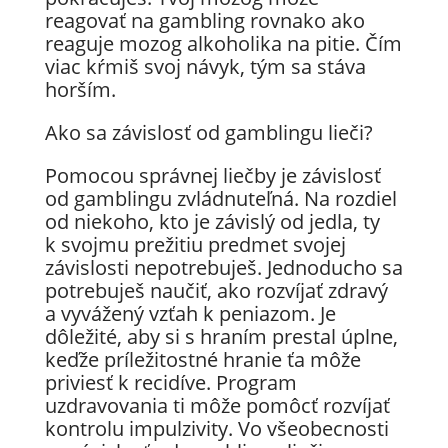
reagovať na gambling rovnako ako
reaguje mozog alkoholika na pitie. Čím
viac kŕmiš svoj návyk, tým sa stáva
horším.
Ako sa závislosť od gamblingu lieči?
Pomocou správnej liečby je závislosť
od gamblingu zvládnuteľná. Na rozdiel
od niekoho, kto je závislý od jedla, ty
k svojmu prežitiu predmet svojej
závislosti nepotrebuješ. Jednoducho sa
potrebuješ naučiť, ako rozvíjať zdravý
a vyvážený vzťah k peniazom. Je
dôležité, aby si s hraním prestal úplne,
keďže príležitostné hranie ťa môže
priviesť k recidíve. Program
uzdravovania ti môže pomôcť rozvíjať
kontrolu impulzivity. Vo všeobecnosti