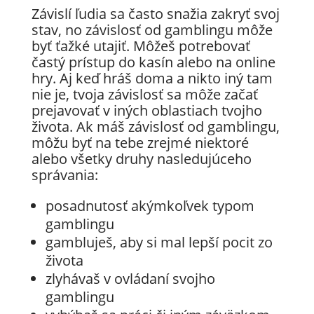
Závislí ľudia sa často snažia zakryť svoj
stav, no závislosť od gamblingu môže
byť ťažké utajiť. Môžeš potrebovať
častý prístup do kasín alebo na online
hry. Aj keď hráš doma a nikto iný tam
nie je, tvoja závislosť sa môže začať
prejavovať v iných oblastiach tvojho
života. Ak máš závislosť od gamblingu,
môžu byť na tebe zrejmé niektoré
alebo všetky druhy nasledujúceho
správania:
posadnutosť akýmkoľvek typom
gamblingu
gambluješ, aby si mal lepší pocit zo
života
zlyhávaš v ovládaní svojho
gamblingu