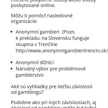
poskytované online.
Môžu ti pomôcť nasledovné
organizácie:
Anonymní gambleri (Pozn.
k prekladu: na Slovensku funguje
skupina v Trenčíne
http://www.anonymnigambleritrencin.sk/
Anonymní dlžníci
Národný výbor pre problémové
gamblerstvo
Aké sú vyhliadky pre liečbu závislosti
od gamblingu?
Podobne ako pri iných závislostiach, aj
závislosť od gamblingu môže byť ťažké